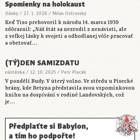
Spomienky na holokaust
články
/
27. 1. 2026
/
Milan Ostrovský
Keď Tiso prehovoril k národu 14. marca 1939
zdôraznil: „Náš štát sa nezrodil z nenávisti, ale
z veľkej lásky k svojeti a odhodlanej vôle pracovať
a obetovať…
(TÝ)DEN SAMIZDATU
nástěnka
/
12. 10. 2025
/
Petr Placák
V pondělí Budy. V úterý volno. Ve středu u Písecké
brány, kde Betyna představila svou vzpomínkovou
knihu na dospívání v rodině Landovských, což
je…
Předplaťte si Babylon,
a tím ho podpořte!