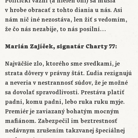
Politickí väzni (a nielen oni) sa musia
v hrobe obracať z tohto diania u nás. Asi
nám nič iné nezostáva, len žiť s vedomím,
že čo nás nezabije, to nás posilní…
Marián Zajíček, signatár Charty 77:
Najväčšie zlo, ktorého sme svedkami, je
strata dôvery v právny štát. Ľudia rezignujú
a neveria v nestrannosť súdov, že je možné
sa dovolať spravodlivosti. Prestáva platiť
padni, komu padni, lebo ruka ruku myje.
Premiér je zaviazaný bohatým mocným
mafiánom. Zabezpečil im beztrestnosť
nedávnym zrušením takzvanej špeciálnej