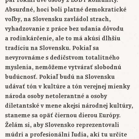
pár rokmi dve osoby z LGBT komunity.
Absurdné, hoci boli platné demokratické
voľby, na Slovensku zavládol strach,
vyhadzovanie z práce bez udania dôvodu
a rodinkárčenie, ale to má akúsi dlhšiu
tradíciu na Slovensku. Pokiaľ sa
nevyrovnáme s dedičstvom totalitného
myslenia, nemôžeme vytvárať slobodnú
budúcnosť. Pokiaľ budú na Slovensku
udávať tón v kultúre a tón verejnej mienky
národa osoby netolerantné a osoby
diletantské v mene akejsi národnej kultúry,
staneme sa opäť čiernou dierou Európy.
Želám si, aby Slovensko reprezentovali
múdri a profesionálni ľudia, akí tu určite