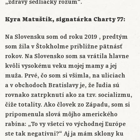
„zdravý sedliacky rozum“.
Kyra Matuštík, signatárka Charty 77:
Na Slovensku som od roku 2019 , predtým
som žila v Štokholme približne pätnásť
rokov. Na Slovensko som sa vrátila hlavne
kvôli vysokému veku mojej mamy a jej
muža. Prvé, čo som si všimla, na uliciach
a v obchodoch Bratislavy je, že ľudia sú
rovnako zatrpknutí ako za tzv. socializmu,
čiže totality. Ako človek zo Západu, som si
pripomenula slová môjho amerického
rabína: „To vy všetci vo východnej Európe
ste tak negatívni?“ Aj ja mám sklony ku