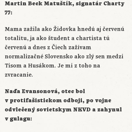
Martin Beck Matuštík, signatár Charty
77:
Mama zažila ako Židovka hnedú aj červenú
totalitu, ja ako študent a chartista tú
červenú a dnes z Čiech zažívam
normalizačné Slovensko ako zlý sen medzi
Tisom a Husákom. Je mi z toho na
zvracanie.
Naďa Evansonová, otec bol
v protifašistickom odboji, po vojne
odvlečený sovietskym NKVD a zahynul
v gulagu: