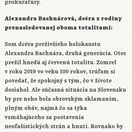
prokuratúry.
Alexandra Bachnárová, dcéra z rodiny
prenasledovanej oboma totalitami:
Som dcéra preživšieho holokaustu
Alexandra Bachnára, druhá generácia. Otec
prežil hnedú aj červenú totalitu. Zomrel
v roku 2019 vo veku 100 rokov, trúfam si
povedať, že spokojný s tým, čo v živote
dosiahol. Ale súčasná situácia na Slovensku
by pre neho bola obrovským sklamaním,
plným obáv, najmä čo sa týka
vzmáhajúceho sa postavenia
neofašistických strán a hnutí. Rovnako by