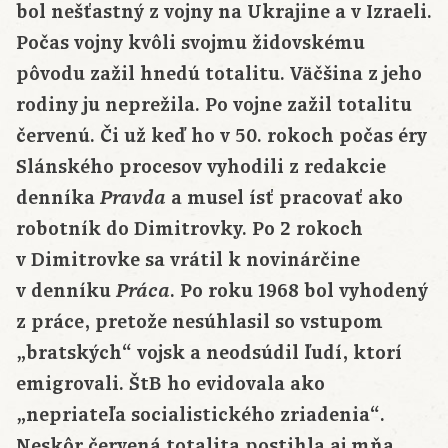
bol nešťastný z vojny na Ukrajine a v Izraeli.
Počas vojny kvôli svojmu židovskému
pôvodu zažil hnedú totalitu. Väčšina z jeho
rodiny ju neprežila. Po vojne zažil totalitu
červenú. Či už keď ho v 50. rokoch počas éry
Slánského procesov vyhodili z redakcie
denníka
a musel ísť pracovať ako
Pravda
robotník do Dimitrovky. Po 2 rokoch
v Dimitrovke sa vrátil k novinárčine
v denníku
. Po roku 1968 bol vyhodený
Práca
z práce, pretože nesúhlasil so vstupom
„bratských“ vojsk a neodsúdil ľudí, ktorí
emigrovali. ŠtB ho evidovala ako
„nepriateľa socialistického zriadenia“.
Neskôr červená totalita postihla aj mňa.