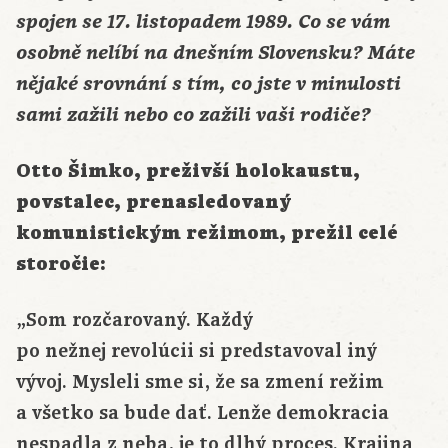
spojen se 17. listopadem 1989. Co se vám
osobně nelíbí na dnešním Slovensku? Máte
nějaké srovnání s tím, co jste v minulosti
sami zažili nebo co zažili vaši rodiče?
Otto Šimko, preživší holokaustu,
povstalec, prenasledovaný
komunistickým režimom, prežil celé
storočie:
„Som rozčarovaný. Každý
po nežnej revolúcii si predstavoval iný
vývoj. Mysleli sme si, že sa zmení režim
a všetko sa bude dať. Lenže demokracia
nespadla z neba, je to dlhý proces. Krajina