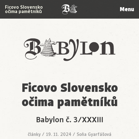
Ficovo Slovensko
Menu
očima pamětníků
Babylon
Ficovo Slovensko
očima pamětníků
Babylon č. 3/XXXIII
články
/
19. 11. 2024
/
Soňa Gyarfášová