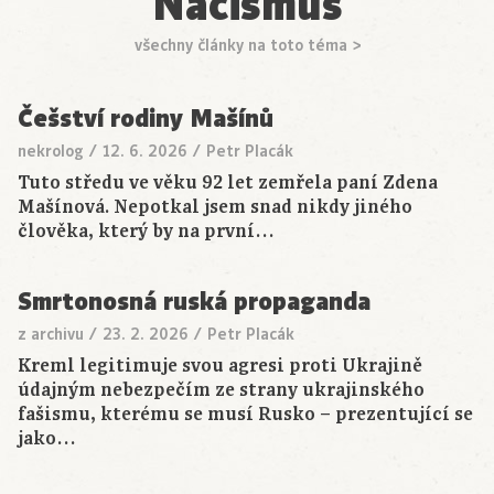
Nacismus
všechny články na toto téma >
Češství rodiny Mašínů
nekrolog
/
12. 6. 2026
/
Petr Placák
Tuto středu ve věku 92 let zemřela paní Zdena
Mašínová. Nepotkal jsem snad nikdy jiného
člověka, který by na první…
Smrtonosná ruská propaganda
z archivu
/
23. 2. 2026
/
Petr Placák
Kreml legitimuje svou agresi proti Ukrajině
údajným nebezpečím ze strany ukrajinského
fašismu, kterému se musí Rusko – prezentující se
jako…