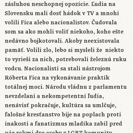
zásluhou neschopnej opozície. Ľudia na
Slovensku mali dosť hádok v TV a mnohí
volili Fica alebo nacionalistov. Čudovala
som sa ako mohli voliť niekoho, koho ešte
nedávno bojkotovali. Akoby neexistovala
pamäť. Volili zlo, lebo si mysleli že niekto
to vyrieši za nich, potrebovali železnú ruku
vodcu. Nacionalisti sa stali nástrojom
Róberta Fica na vykonávanie praktík
totálnej moci. Národu vládnu z parlamentu
nevzdelaní a nekompetentní ľudia,
nenávisť pokračuje, kultúra sa umlčuje,
falošné kresťanstvo bije na poplach proti
inakosti a fanatizmus mladíka zabil pred