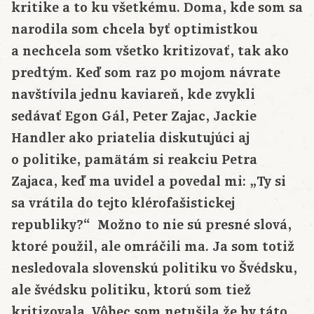
kritike a to ku všetkému. Doma, kde som sa
narodila som chcela byť optimistkou
a nechcela som všetko kritizovať, tak ako
predtým. Keď som raz po mojom návrate
navštívila jednu kaviareň, kde zvykli
sedávať Egon Gál, Peter Zajac, Jackie
Handler ako priatelia diskutujúci aj
o politike, pamätám si reakciu Petra
Zajaca, keď ma uvidel a povedal mi: „Ty si
sa vrátila do tejto klérofašistickej
republiky?“ Možno to nie sú presné slová,
ktoré použil, ale omráčili ma. Ja som totiž
nesledovala slovenskú politiku vo Švédsku,
ale švédsku politiku, ktorú som tiež
kritizovala. Vôbec som netušila že by táto