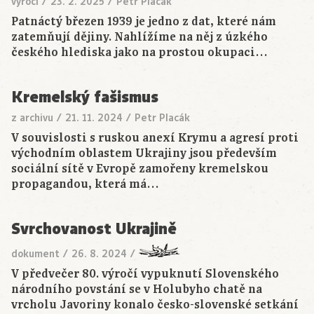
výročí
/
23. 2. 2025
/
Petr Placák
Patnáctý březen 1939 je jedno z dat, které nám
zatemňují dějiny. Nahlížíme na něj z úzkého
českého hlediska jako na prostou okupaci…
Kremelský fašismus
z archivu
/
21. 11. 2024
/
Petr Placák
V souvislosti s ruskou anexí Krymu a agresí proti
východním oblastem Ukrajiny jsou především
sociální sítě v Evropě zamořeny kremelskou
propagandou, která má…
Svrchovanost Ukrajině
dokument
/
26. 8. 2024
/
V předvečer 80. výročí vypuknutí Slovenského
národního povstání se v Holubyho chatě na
vrcholu Javoriny konalo česko-slovenské setkání