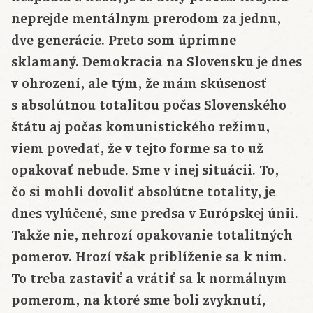
neprejde mentálnym prerodom za jednu,
dve generácie. Preto som úprimne
sklamaný. Demokracia na Slovensku je dnes
v ohrození, ale tým, že mám skúsenosť
s absolútnou totalitou počas Slovenského
štátu aj počas komunistického režimu,
viem povedať, že v tejto forme sa to už
opakovať nebude. Sme v inej situácii. To,
čo si mohli dovoliť absolútne totality, je
dnes vylúčené, sme predsa v Európskej únii.
Takže nie, nehrozí opakovanie totalitných
pomerov. Hrozí však priblíženie sa k nim.
To treba zastaviť a vrátiť sa k normálnym
pomerom, na ktoré sme boli zvyknutí,