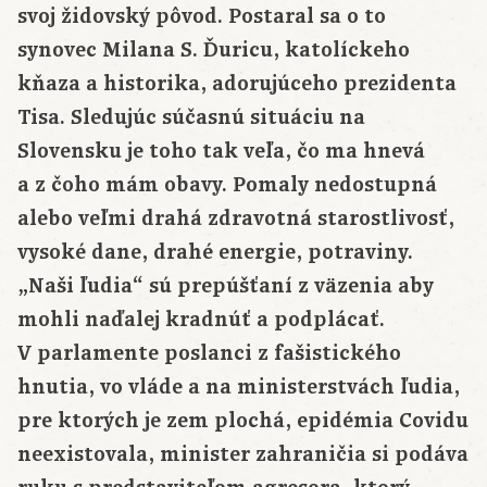
svoj židovský pôvod. Postaral sa o to
synovec Milana S. Ďuricu, katolíckeho
kňaza a historika, adorujúceho prezidenta
Tisa. Sledujúc súčasnú situáciu na
Slovensku je toho tak veľa, čo ma hnevá
a z čoho mám obavy. Pomaly nedostupná
alebo veľmi drahá zdravotná starostlivosť,
vysoké dane, drahé energie, potraviny.
„Naši ľudia“ sú prepúšťaní z väzenia aby
mohli naďalej kradnúť a podplácať.
V parlamente poslanci z fašistického
hnutia, vo vláde a na ministerstvách ľudia,
pre ktorých je zem plochá, epidémia Covidu
neexistovala, minister zahraničia si podáva