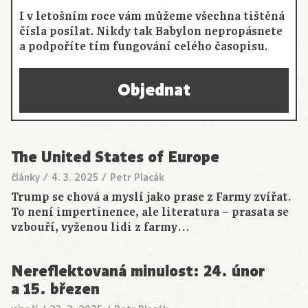
I v letošním roce vám můžeme všechna tištěná
čísla posílat. Nikdy tak Babylon nepropásnete
a podpoříte tím fungování celého časopisu.
Objednat
The United States of Europe
články
/
4. 3. 2025
/
Petr Placák
Trump se chová a myslí jako prase z Farmy zvířat.
To není impertinence, ale literatura – prasata se
vzbouří, vyženou lidi z farmy…
Nereflektovaná minulost: 24. únor
a 15. březen