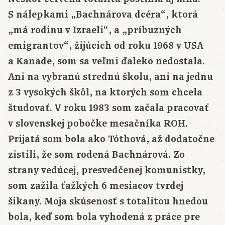
S nálepkami „Bachnárova dcéra“, ktorá
„má rodinu v Izraeli“, a „príbuzných
emigrantov“, žijúcich od roku 1968 v USA
a Kanade, som sa veľmi ďaleko nedostala.
Ani na vybranú strednú školu, ani na jednu
z 3 vysokých škôl, na ktorých som chcela
študovať. V roku 1983 som začala pracovať
v slovenskej pobočke mesačníka ROH.
Prijatá som bola ako Tóthová, až dodatočne
zistili, že som rodená Bachnárová. Zo
strany vedúcej, presvedčenej komunistky,
som zažila ťažkých 6 mesiacov tvrdej
šikany. Moja skúsenosť s totalitou hnedou
bola, keď som bola vyhodená z práce pre