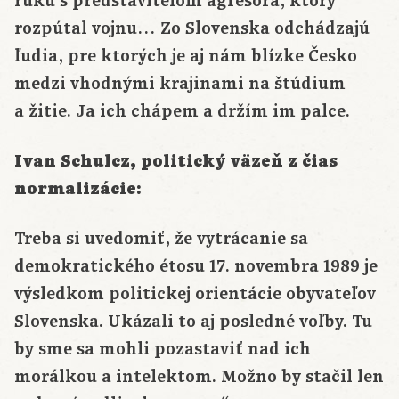
ruku s predstaviteľom agresora, ktorý
rozpútal vojnu… Zo Slovenska odchádzajú
ľudia, pre ktorých je aj nám blízke Česko
medzi vhodnými krajinami na štúdium
a žitie. Ja ich chápem a držím im palce.
Ivan Schulcz, politický väzeň z čias
normalizácie:
Treba si uvedomiť, že vytrácanie sa
demokratického étosu 17. novembra 1989 je
výsledkom politickej orientácie obyvateľov
Slovenska. Ukázali to aj posledné voľby. Tu
by sme sa mohli pozastaviť nad ich
morálkou a intelektom. Možno by stačil len