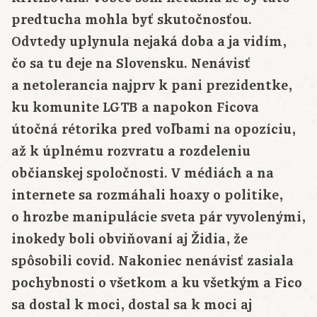
predtucha mohla byť skutočnosťou.
Odvtedy uplynula nejaká doba a ja vidím,
čo sa tu deje na Slovensku. Nenávisť
a netolerancia najprv k pani prezidentke,
ku komunite LGTB a napokon Ficova
útočná rétorika pred voľbami na opozíciu,
až k úplnému rozvratu a rozdeleniu
občianskej spoločnosti. V médiách a na
internete sa rozmáhali hoaxy o politike,
o hrozbe manipulácie sveta pár vyvolenými,
inokedy boli obviňovaní aj Židia, že
spôsobili covid. Nakoniec nenávisť zasiala
pochybnosti o všetkom a ku všetkým a Fico
sa dostal k moci, dostal sa k moci aj