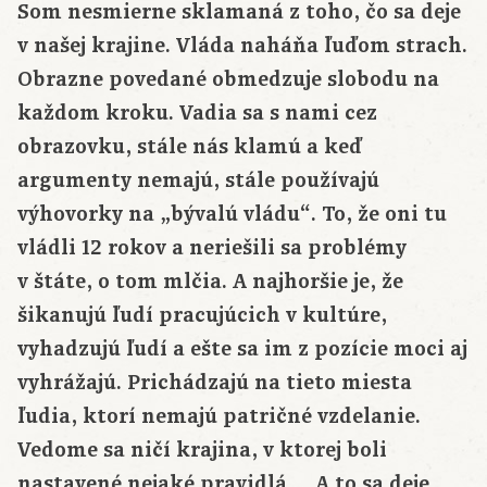
Som nesmierne sklamaná z toho, čo sa deje
v našej krajine. Vláda naháňa ľuďom strach.
Obrazne povedané obmedzuje slobodu na
každom kroku. Vadia sa s nami cez
obrazovku, stále nás klamú a keď
argumenty nemajú, stále používajú
výhovorky na „bývalú vládu“. To, že oni tu
vládli 12 rokov a neriešili sa problémy
v štáte, o tom mlčia. A najhoršie je, že
šikanujú ľudí pracujúcich v kultúre,
vyhadzujú ľudí a ešte sa im z pozície moci aj
vyhrážajú. Prichádzajú na tieto miesta
ľudia, ktorí nemajú patričné vzdelanie.
Vedome sa ničí krajina, v ktorej boli
nastavené nejaké pravidlá… A to sa deje