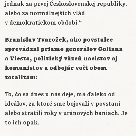
jednak za prvej Československej republiky,
alebo za normálnejších vlád
v demokratickom období.“
Branislav Tvarožek, ako povstalec
sprevádzal priamo generálov Goliana
a Viesta, politický väzeň nacistov aj
komunistov a odbojár voči obom
totalitám:
To, čo sa dnes u nás deje, má ďaleko od
ideálov, za ktoré sme bojovali v povstaní
alebo stratili roky v uránových baniach. Je
to ich opak.