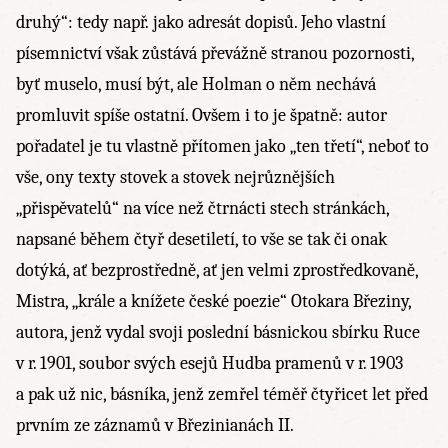
druhý“: tedy např. jako adresát dopisů. Jeho vlastní
písemnictví však zůstává převážně stranou pozornosti,
byť muselo, musí být, ale Holman o něm nechává
promluvit spíše ostatní. Ovšem i to je špatně: autor
pořadatel je tu vlastně přítomen jako „ten třetí“, neboť to
vše, ony texty stovek a stovek nejrůznějších
„přispěvatelů“ na více než čtrnácti stech stránkách,
napsané během čtyř desetiletí, to vše se tak či onak
dotýká, ať bezprostředně, ať jen velmi zprostředkovaně,
Mistra, „krále a knížete české poezie“ Otokara Březiny,
autora, jenž vydal svoji poslední básnickou sbírku Ruce
v r. 1901, soubor svých esejů Hudba pramenů v r. 1903
a pak už nic, básníka, jenž zemřel téměř čtyřicet let před
prvním ze záznamů v Březinianách II.