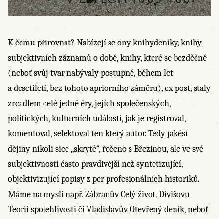
K čemu přirovnat? Nabízejí se ony knihydeníky, knihy
subjektivních záznamů o době, knihy, které se bezděčně
(neboť svůj tvar nabývaly postupně, během let
a desetiletí, bez tohoto apriorního záměru), ex post, staly
zrcadlem celé jedné éry, jejích společenských,
politických, kulturních událostí, jak je registroval,
komentoval, selektoval ten který autor. Tedy jakési
dějiny nikoli sice „skryté“, řečeno s Březinou, ale ve své
subjektivnosti často pravdivější než syntetizující,
objektivizující popisy z per profesionálních historiků.
Máme na mysli např. Zábranův Celý život, Divišovu
Teorii spolehlivosti či Vladislavův Otevřený deník, neboť