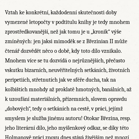
Vztah ke konkrétní, každodenní skutečnosti doby
vymezené letopočty v podtitulu knihy je tedy mnohem
zprostředkovanější, než jak tomu je u „kronik“ výše
zmíněných: jen jaksi mimoděk se z Březinian II může
čtenář dozvědět něco o době, kdy toto dílo vznikalo.
Mnohem více se tu dozvídá o nejrůznějších, přečasto
vskutku bizarních, neuvěřitelných setkáních, životních
peripetiích, střetnutích jak ve sféře ducha, tak na
kolbištích mnohdy až proklatě hmotných, banálních, až
k uzoufání materiálních, přízemních, slovem opravdu
„dobových“, tedy o setkáních na cestě, v práci, jejímž
smyslem je služba jinému autoru! Otokar Březina, resp.
jeho literární dílo, jeho myšlenkový odkaz, se díky této
Holmanově práci znovu dnes stává živějším než mnozí