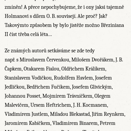
zmíněn! A přece nepochybujeme, že i ony jaksi tajemně
Holmanovi s dílem O. B. souvisejí. Ale proč? Jak?
Takovýmto způsobem by bylo jistěže možno Březiniana
II číst třeba celá léta…
Ze známých autorů setkáváme se zde tedy
např. s Miroslavem Červenkou, Milošem Dvořákem, J. B.
Čapkem, Otakarem Fialou, Oldřichem Králíkem,
Stanislavem Vodičkou, Rudolfem Havlem, Josefem
Jedličkou, Bedřichem Fučíkem, Josefem Glivickým,
Johannou Posset, Mojmírem Trávníčkem, Olegem
Malevičem, Ursem Heftrichem, J. H. Kocmanem,
Vladimírem Justlem, Miladou Blekastad, Jiřím Reynkem,
Jaromírem Kabíčkem, Vladimírem Binarem, Petrem