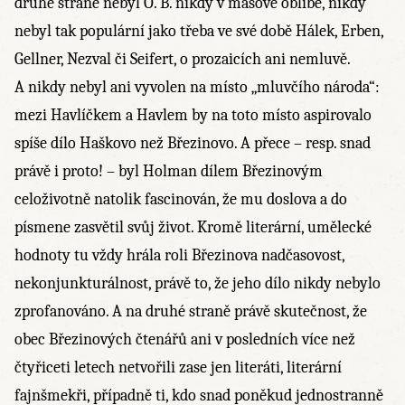
druhé straně nebyl O. B. nikdy v masové oblibě, nikdy
nebyl tak populární jako třeba ve své době Hálek, Erben,
Gellner, Nezval či Seifert, o prozaicích ani nemluvě.
A nikdy nebyl ani vyvolen na místo „mluvčího národa“:
mezi Havlíčkem a Havlem by na toto místo aspirovalo
spíše dílo Haškovo než Březinovo. A přece – resp. snad
právě i proto! – byl Holman dílem Březinovým
celoživotně natolik fascinován, že mu doslova a do
písmene zasvětil svůj život. Kromě literární, umělecké
hodnoty tu vždy hrála roli Březinova nadčasovost,
nekonjunkturálnost, právě to, že jeho dílo nikdy nebylo
zprofanováno. A na druhé straně právě skutečnost, že
obec Březinových čtenářů ani v posledních více než
čtyřiceti letech netvořili zase jen literáti, literární
fajnšmekři, případně ti, kdo snad poněkud jednostranně