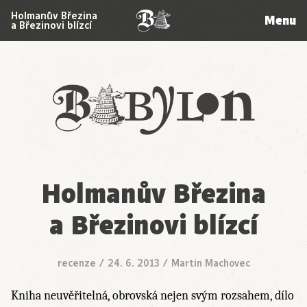
Holmanův Březina
Menu
a Březinovi blízcí
Babylon
Holmanův Březina
a Březinovi blízcí
recenze
/
24. 6. 2013
/
Martin Machovec
Kniha neuvěřitelná, obrovská nejen svým rozsahem, dílo