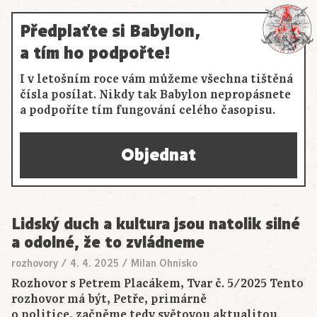
Předplaťte si Babylon,
a tím ho podpořte!
I v letošním roce vám můžeme všechna tištěná
čísla posílat. Nikdy tak Babylon nepropásnete
a podpoříte tím fungování celého časopisu.
Objednat
Lidský duch a kultura jsou natolik silné
a odolné, že to zvládneme
rozhovory
/
4. 4. 2025
/
Milan Ohnisko
Rozhovor s Petrem Placákem, Tvar č. 5/2025 Tento
rozhovor má být, Petře, primárně
o politice, začněme tedy světovou aktualitou