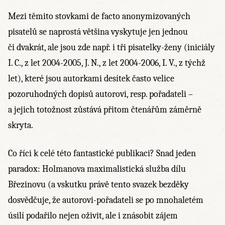
Mezi těmito stovkami de facto anonymizovaných
pisatelů se naprostá většina vyskytuje jen jednou
či dvakrát, ale jsou zde např. i tři pisatelky-ženy (iniciály
I. C., z let 2004-2005, J. N., z let 2004-2006, I. V., z týchž
let), které jsou autorkami desítek často velice
pozoruhodných dopisů autorovi, resp. pořadateli –
a jejich totožnost zůstává přitom čtenářům záměrně
skryta.
Co říci k celé této fantastické publikaci? Snad jeden
paradox: Holmanova maximalistická služba dílu
Březinovu (a vskutku právě tento svazek bezděky
dosvědčuje, že autorovi-pořadateli se po mnohaletém
úsilí podařilo nejen oživit, ale i znásobit zájem