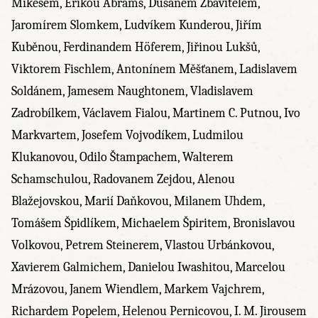
Mikešem, Erikou Abrams, Dušanem Zbavitelem,
Jaromírem Slomkem, Ludvíkem Kunderou, Jiřím
Kuběnou, Ferdinandem Höferem, Jiřinou Lukšů,
Viktorem Fischlem, Antonínem Měšťanem, Ladislavem
Soldánem, Jamesem Naughtonem, Vladislavem
Zadrobílkem, Václavem Fialou, Martinem C. Putnou, Ivo
Markvartem, Josefem Vojvodíkem, Ludmilou
Klukanovou, Odilo Štampachem, Walterem
Schamschulou, Radovanem Zejdou, Alenou
Blažejovskou, Marií Daňkovou, Milanem Uhdem,
Tomášem Špidlíkem, Michaelem Špiritem, Bronislavou
Volkovou, Petrem Steinerem, Vlastou Urbánkovou,
Xavierem Galmichem, Danielou Iwashitou, Marcelou
Mrázovou, Janem Wiendlem, Markem Vajchrem,
Richardem Popelem, Helenou Pernicovou, I. M. Jirousem