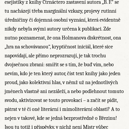
esejistiky z knihy Čtrnáctero zastavení autora „B. F.“ se
tu nacházejí třeba marginální vzkazy, projevy rutinní
úředničiny či dojemná osobní vyznání, která evidentně
nikdy nebyla svými autory určena k publikaci. Zde
nutno poznamenat, že ona Holmanova diskrétnost, ona
„hra na schovávanou“, kryptičnost iniciál, které sice
napovídají, ale přímo neprozrazují, je tak trochu
dvojsečnou zbraní: smířit se s tím, že buď vím, nebo
nevím, kdo je ten který autor, číst text knihy jako jeden
proud, jako kolektivní hlas, v němž už na jednotlivých
jménech vlastně ani nezáleží, a nebo podlehnout tomuto
svodu, aktivizovat se touto provokací – a začít se pídit,
pátrat v té či oné literární i mimoliterární oblasti? A to
nejen v takové, kde se jedná bezprostředně o Březinu!
Jsou tu totiž i příspěvky, v nichž není Mistr vůbec