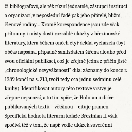
či bibliografové, ale též různí jednatelé, zástupci institucí
a organizací, v neposlední řadě pak jeho přátelé, bližní,
členové rodiny… Kromě korespondence jsou zde však
přítomny i místy dosti rozsáhlé ukázky z březinovské
literatury, která během oněch čtyř dekád vycházela (byť
občas napsána, případně samizdatem šířena dlouho před
svou oficiální publikací, což je zřejmě jedna z příčin jisté
„chronologické nevyváženosti“ díla: záznamy do konce r.
1989 končí na s. 213, tvoří tedy cca jednu sedminu celé
knihy). Identifikovat autory této textové vrstvy je
zřejmě nejsnazší, a to tím spíše, že Holman u dříve
publikovaných textů – většinou – cituje pramen.
Specifická hodnota literární koláže Březinian II však
spočívá též v tom, že např. vedle ukázek suverénní