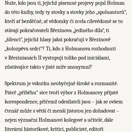
Nuže, kdo jsou ti, jejichž písemné projevy pojal Holman
do této knihy, tedy ty stovky a stovky jeho „spoluautorů“,
kteří ať bezděčně, ať vědomky či zcela cílevědomě se tu
stávají pokračovateli Březinova „jediného díla“, ti
„šílenci“, jejichž hlasy jaksi pokračují v Březinově
„kolozpěvu srdcí“? Ti, kdo z Holmanova rozhodnutí
v Březinianách II vystupují toliko pod iniciálami,
zůstávajíce takto v jisté míře anonymní?
Spektrum je vskutku neobyčejně široké a rozmanité.
Páteř „příběhu“ sice tvoří výbor z Holmanovy přijaté
korespondence, přičemž odesilateli jsou – jak se ovšem
čtenář může s větší či menší jistotou jen dohadovat –
nejen význační Holmanovi kolegové a učitelé, dále
literární historikové, kritici, publicisté, editoři