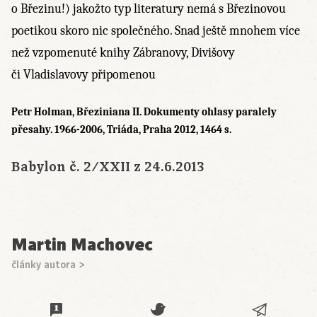
o Březinu!) jakožto typ literatury nemá s Březinovou
poetikou skoro nic společného. Snad ještě mnohem více
než vzpomenuté knihy Zábranovy, Divišovy
či Vladislavovy připomenou
Petr Holman, Březiniana II. Dokumenty ohlasy paralely
přesahy. 1966-2006, Triáda, Praha 2012, 1464 s.
Babylon č. 2/XXII z 24.6.2013
Martin Machovec
články autora >