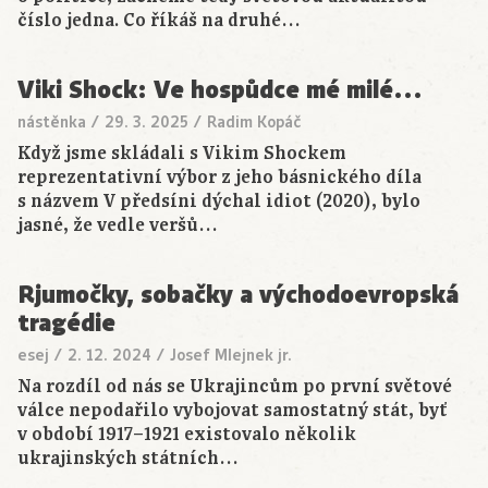
číslo jedna. Co říkáš na druhé…
Viki Shock: Ve hospůdce mé milé…
nástěnka
/
29. 3. 2025
/
Radim Kopáč
Když jsme skládali s Vikim Shockem
reprezentativní výbor z jeho básnického díla
s názvem V předsíni dýchal idiot (2020), bylo
jasné, že vedle veršů…
Rjumočky, sobačky a východoevropská
tragédie
esej
/
2. 12. 2024
/
Josef Mlejnek jr.
Na rozdíl od nás se Ukrajincům po první světové
válce nepodařilo vybojovat samostatný stát, byť
v období 1917–1921 existovalo několik
ukrajinských státních…