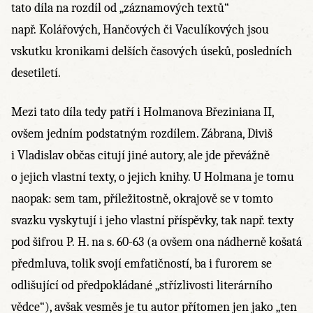
tato díla na rozdíl od „záznamových textů“
např. Kolářových, Hančových či Vaculíkových jsou
vskutku kronikami delších časových úseků, posledních
desetiletí.
Mezi tato díla tedy patří i Holmanova Březiniana II,
ovšem jedním podstatným rozdílem. Zábrana, Diviš
i Vladislav občas citují jiné autory, ale jde převážně
o jejich vlastní texty, o jejich knihy. U Holmana je tomu
naopak: sem tam, příležitostně, okrajově se v tomto
svazku vyskytují i jeho vlastní příspěvky, tak např. texty
pod šifrou P. H. na s. 60-63 (a ovšem ona nádherně košatá
předmluva, tolik svojí emfatičností, ba i furorem se
odlišující od předpokládané „střízlivosti literárního
vědce“), avšak vesměs je tu autor přítomen jen jako „ten