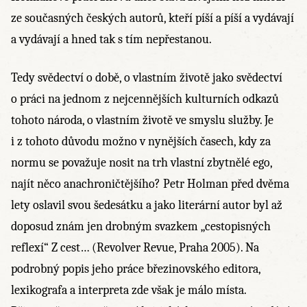
ze současných českých autorů, kteří píší a píší a vydávají
a vydávají a hned tak s tím nepřestanou.
Tedy svědectví o době, o vlastním životě jako svědectví
o práci na jednom z nejcennějších kulturních odkazů
tohoto národa, o vlastním životě ve smyslu služby. Je
i z tohoto důvodu možno v nynějších časech, kdy za
normu se považuje nosit na trh vlastní zbytnělé ego,
najít něco anachroničtějšího? Petr Holman před dvěma
lety oslavil svou šedesátku a jako literární autor byl až
doposud znám jen drobným svazkem „cestopisných
reflexí“ Z cest… (Revolver Revue, Praha 2005). Na
podrobný popis jeho práce březinovského editora,
lexikografa a interpreta zde však je málo místa.