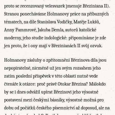
proto se recenzovaný velesvazek jmenuje Březiniana II).
Stranou ponecháváme Holmanovy práce na příbuzných
tématech, na díle Stanislava Vodičky, Matěje Lukšů,
Anny Pammrové, Jakuba Demla, autorů katolické
moderny, jeho studie indologické: připomínáme je zde
jen proto, že i ony mají v Březinianách II svůj ozvuk.
Holmanovy zásluhy o zpřítomnění Březinova díla jsou
nepopiratelné, nicméně už jen svým rozsahem jeho
zatím poslední příspěvek v této oblasti nutně vede
čtenáře k otázce: proč právě Otokar Březina? Málokdo
by se i dnes odvážil upírat Březinovi jeho výsostné
postavení mezi českými básníky, výsostné možná pro
dobu od počátků českého písemnictví až doposud, ale na