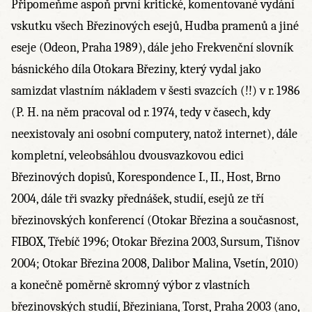
Připomeňme aspoň první kritické, komentované vydání
vskutku všech Březinových esejů, Hudba pramenů a jiné
eseje (Odeon, Praha 1989), dále jeho Frekvenční slovník
básnického díla Otokara Březiny, který vydal jako
samizdat vlastním nákladem v šesti svazcích (!!) v r. 1986
(P. H. na něm pracoval od r. 1974, tedy v časech, kdy
neexistovaly ani osobní computery, natož internet), dále
kompletní, veleobsáhlou dvousvazkovou edici
Březinových dopisů, Korespondence I., II., Host, Brno
2004, dále tři svazky přednášek, studií, esejů ze tří
březinovských konferencí (Otokar Březina a současnost,
FIBOX, Třebíč 1996; Otokar Březina 2003, Sursum, Tišnov
2004; Otokar Březina 2008, Dalibor Malina, Vsetín, 2010)
a konečně poměrně skromný výbor z vlastních
březinovských studií, Březiniana, Torst, Praha 2003 (ano,