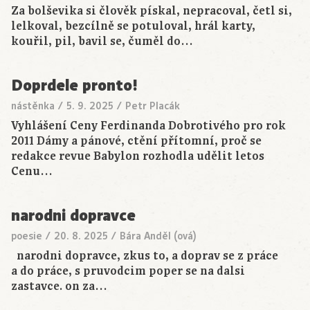
Za bolševika si člověk pískal, nepracoval, četl si,
lelkoval, bezcílně se potuloval, hrál karty,
kouřil, pil, bavil se, čuměl do…
Doprdele pronto!
nástěnka
/
5. 9. 2025
/
Petr Placák
Vyhlášení Ceny Ferdinanda Dobrotivého pro rok
2011 Dámy a pánové, ctění přítomní, proč se
redakce revue Babylon rozhodla udělit letos
Cenu…
narodni dopravce
poesie
/
20. 8. 2025
/
Bára Anděl (ová)
narodni dopravce, zkus to, a doprav se z práce
a do práce, s pruvodcim poper se na dalsi
zastavce. on za…