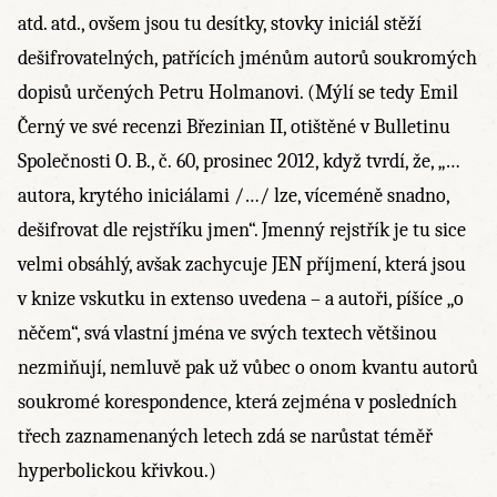
atd. atd., ovšem jsou tu desítky, stovky iniciál stěží
dešifrovatelných, patřících jménům autorů soukromých
dopisů určených Petru Holmanovi. (Mýlí se tedy Emil
Černý ve své recenzi Březinian II, otištěné v Bulletinu
Společnosti O. B., č. 60, prosinec 2012, když tvrdí, že, „…
autora, krytého iniciálami /…/ lze, víceméně snadno,
dešifrovat dle rejstříku jmen“. Jmenný rejstřík je tu sice
velmi obsáhlý, avšak zachycuje JEN příjmení, která jsou
v knize vskutku in extenso uvedena – a autoři, píšíce „o
něčem“, svá vlastní jména ve svých textech většinou
nezmiňují, nemluvě pak už vůbec o onom kvantu autorů
soukromé korespondence, která zejména v posledních
třech zaznamenaných letech zdá se narůstat téměř
hyperbolickou křivkou.)