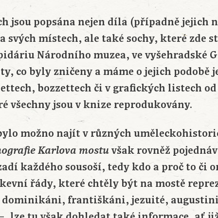
ch jsou popsána nejen díla (případně jejich 
na svých místech, ale také sochy, které zde st
pidáriu Národního muzea, ve vyšehradské Gor
 ty, co byly zničeny a máme o jejich podobě j
ttech, bozzettech či v grafických listech o
ré všechny jsou v knize reprodukovány.
e bylo možno najít v různých uměleckohistor
však rovněž pojednává
nografie Karlova mostu
dí každého sousoší, tedy kdo a proč to či o
írkevní řády, které chtěly být na mostě repr
dominikáni, františkáni, jezuité, augustiniá
 –, lze tu však dohledat také informace, ať j