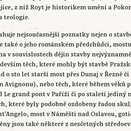
ojice, z níž Royt je historikem umění a Pok
a teologie.
huje nejsoučasnější poznatky nejen o stavb
le také o jeho románském předchůdci, mostu
ena v souvislostech dějin stavby nejvýznamn
ředevším těch, které mohly být stavbě Pražs
 o sto let starší most přes Dunaj v Řezně či
 Avignonu), nebo těch, které během věků 
 Le grand pont v Paříži či po staletí jediný
h, které byly podobně ozdobeny řadou skul
t’Angelo, most v Náměšti nad Oslavou, got
ěny jsou také některé z nesčetných středoe