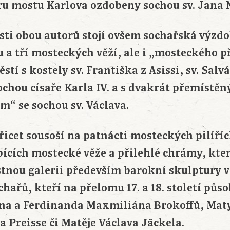
oru mostu Karlova ozdobeny sochou sv. Jan
sti obou autorů stojí ovšem sochařská výzd
a tří mosteckých věží, ale i „mosteckého př
tí s kostely sv. Františka z Asissi, sv. Salv
ochou císaře Karla IV. a s dvakrát přemíst
m“ se sochou sv. Václava.
třicet sousoší na patnácti mosteckých pilíříc
bících mostecké věže a přilehlé chrámy, kte
stnou galerii především barokní skulptury v
chařů, kteří na přelomu 17. a 18. století půso
ana a Ferdinanda Maxmiliána Brokoffů, Mat
 Preisse či Matěje Václava Jäckela.