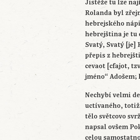
Jistěže tu lze na
Rolanda byl zřej
hebrejského nápis
hebrejština je tu
Svatý, Svatý [je]
přepis z hebrejš
cevaot [cfajot, tzvaot]; v t
Nechybí velmi det
uctívaného, toti
tělo světcovo sv
napsal ovšem Po
celou samostatnou