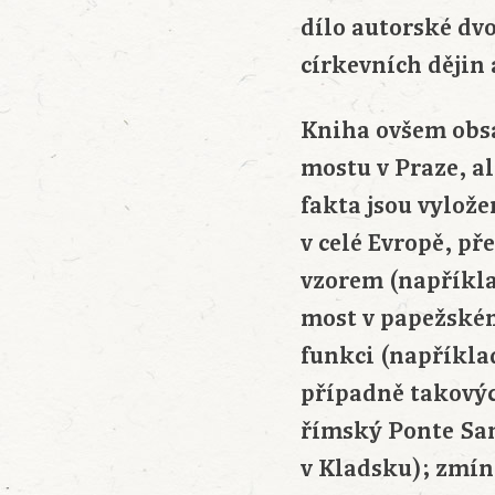
dílo autorské dv
církevních dějin 
Kniha ovšem obsa
mostu v Praze, a
fakta jsou vylož
v celé Evropě, p
vzorem (například
most v papežském
funkci (například
případně takovýc
římský Ponte San
v Kladsku); zmín