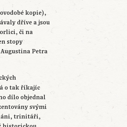
novodobé kopie),
ávaly dříve a jsou
lici, či na
en stopy
d Augustina Petra
ických
 o tak říkajíc
no dílo objednal
ezentovány svými
ni, trinitáři,
iž historickou