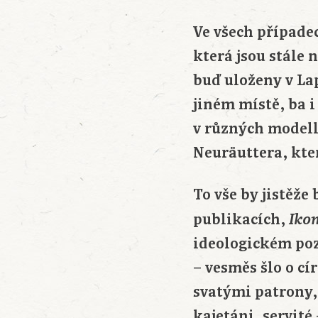
Ve všech případe
která jsou stále 
buď uloženy v La
jiném místě, ba i
v různých modelle
Neuräuttera, kte
To vše by jistěž
publikacích,
Iko
ideologickém poza
– vesměs šlo o c
svatými patrony, 
kajetáni, servité