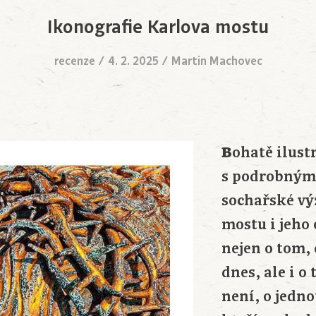
Ikonografie Karlova mostu
recenze
/
4. 2. 2025
/
Martin Machovec
B
ohatě ilust
s podrobným
sochařské vý
mostu i jeho
nejen o tom, 
dnes, ale i o
není, o jedn