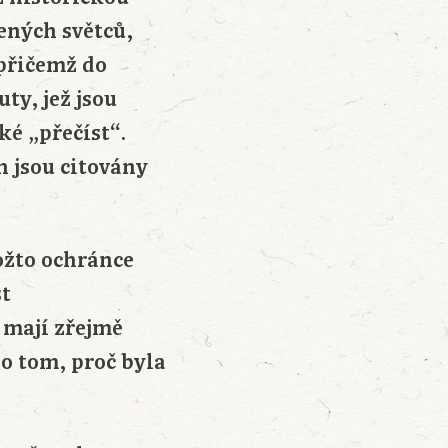
ených světců,
 přičemž do
ty, jež jsou
ké „přečíst“.
h jsou citovány
ožto ochránce
st
 mají zřejmě
o tom, proč byla