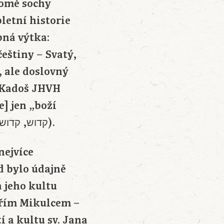
kromě sochy
letní historie
bná výtka:
eštiny – Svatý,
, ale doslovný
, Kadoš JHVH
jméno“ Adošem; hebrejsky musí být zapsáno: קדוש, קדוש, קדוש יהוה צבאות).
nejvíce
d bylo údajně
 jeho kultu
iřím Mikulcem –
í a kultu sv. Jana