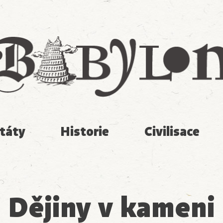
Babylon
táty
Historie
Civilisace
Dějiny v kameni