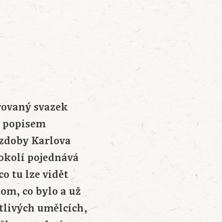
rovaný svazek
 popisem
zdoby Karlova
 okolí pojednává
co tu lze vidět
 tom, co bylo a už
otlivých umělcích,