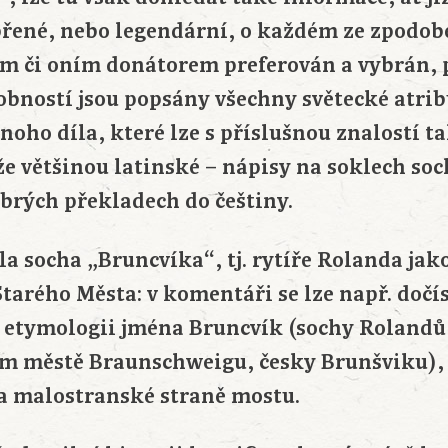
přené, nebo legendární, o každém ze zpodob
tím či oním donátorem preferován a vybrán,
bností jsou popsány všechny světecké atribu
onoho díla, které lze s příslušnou znalostí ta
e většinou latinské – nápisy na soklech soc
obrých překladech do češtiny.
 socha „Bruncvíka“, tj. rytíře Rolanda jak
tarého Města: v komentáři se lze např. dočí
etymologii jména Bruncvík (sochy Rolandů
 městě Braunschweigu, česky Brunšviku), 
a malostranské straně mostu.