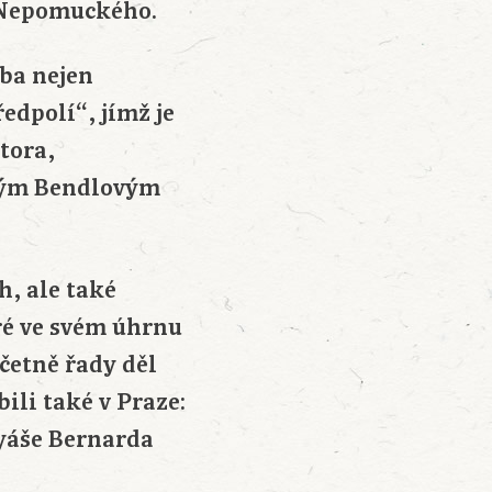
a Nepomuckého.
oba nejen
edpolí“, jímž je
átora,
ěným Bendlovým
h, ale také
ré ve svém úhrnu
četně řady děl
bili také v Praze:
yáše Bernarda