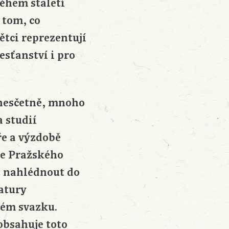
během staletí
o tom, co
ětci reprezentují
esťanství i pro
 nesčetně, mnoho
a studií
ře a výzdobě
ve Pražského
í nahlédnout do
ratury
ném svazku.
obsahuje toto