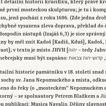
jít detailní historii krucifixu, který právě 
mě první mosteckou skulpturou; je tu i komp
u, jenž pochází z roku 1696. (Zde jedna dro
 chybně vysazena zleva doprava, překlad do č
 Hospodin zástupů (Izajáš 6,3) je sice správný
tiny by měl znít Kadoš [Kadiš, Kduš], Kadoš
extu je místo JHVH [יהוה – tedy Jahve] jen „boží
ailní historie památníku v 18. století snad 
ž sochy sv. Jana Nepomuckého a místa, odku
rženo do řeky (o „mosteckém“ Nepomuckém a
korný – se spoluautory Petrem Blažkem a J
 publikaci: Musica Navalis. Dějiny slavnost