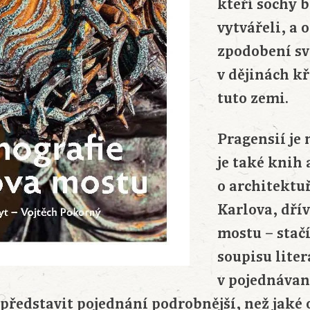
kteří sochy 
vytvářeli, a 
zpodobení sv
v dějinách kř
tuto zemi.
Pragensií je
je také knih 
o architektu
Karlova, dří
mostu – stač
soupisu lite
v pojednáva
 představit pojednání podrobnější, než jaké 