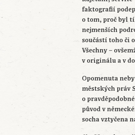
faktografií pode
o tom, proč byl 
nejmenších podro
součástí toho či 
Všechny – ovšemž
v originálu a v d
Opomenuta nebyla
městských práv S
o pravděpodobné 
původ v německém
socha vztyčena n