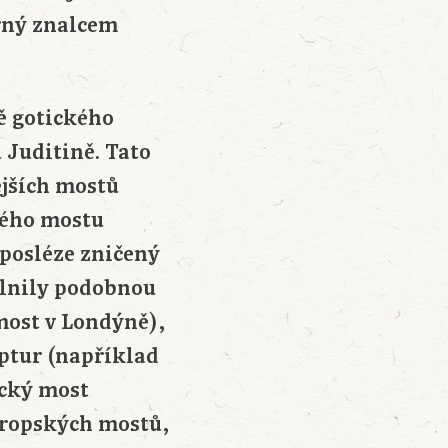
orný znalcem
ě gotického
 Juditině. Tato
ějších mostů
kého mostu
 posléze zničený
plnily podobnou
 most v Londýně),
ptur (například
ický most
vropských mostů,