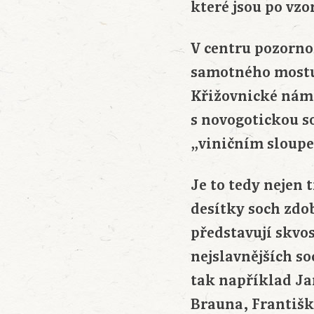
které jsou po vz
V centru pozorno
samotného mostu 
Křižovnické náměs
s novogotickou s
„viničním sloupe
Je to tedy nejen 
desítky soch zdo
představují skvo
nejslavnějších so
tak například J
Brauna, Františka