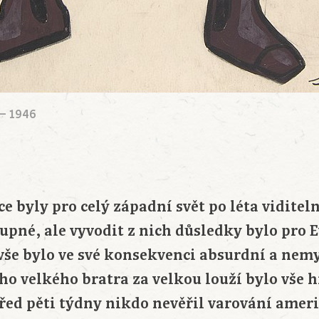
 – 1946
 byly pro celý západní svět po léta viditeln
tupné, ale vyvodit z nich důsledky bylo pro
vše bylo ve své konsekvenci absurdní a nemy
o velkého bratra za velkou louží bylo vše h
řed pěti týdny nikdo nevěřil varování amer