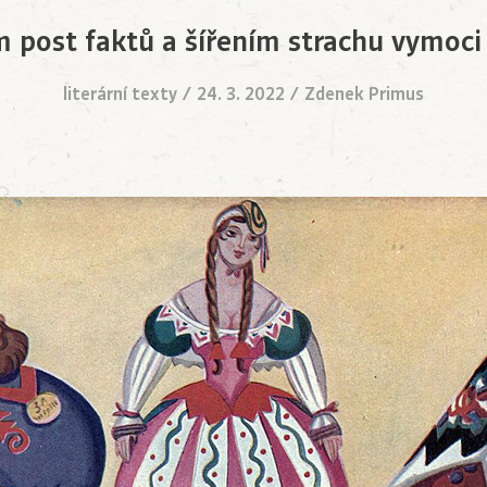
ím post faktů a šířením strachu vymoci
literární texty
/
24. 3. 2022
/
Zdenek Primus