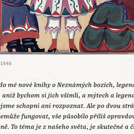
– 1946
h do mé nové knihy o Neznámých bozích, legen
, aniž bychom si jich všimli, a mýtech a lege
jsme schopni ani rozpoznat. Ale po dvou str
 nemůže fungovat, vše působilo příliš opravdov
ě. To téma je z našeho světa, je skutečné a č