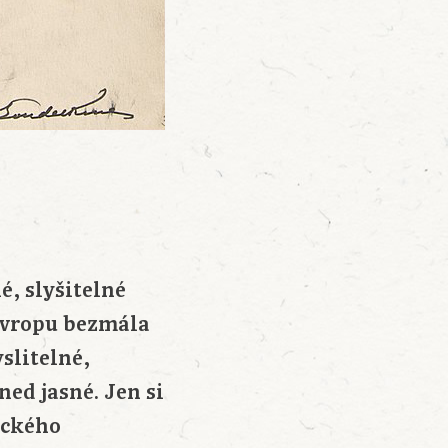
é, slyšitelné
 Evropu bezmála
slitelné,
ned jasné. Jen si
ického