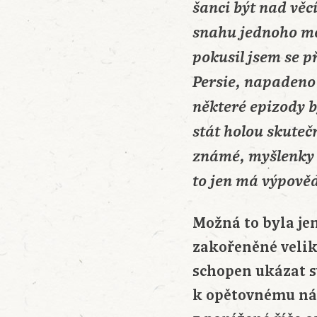
šanci být nad věc
snahu jednoho moc
pokusil jsem se př
Persie, napadeno 
některé epizody 
stát holou skuteč
známé, myšlenky 
to jen má výpověď
Možná to byla je
zakořeněné veliko
schopen ukázat sv
k opětovnému nár