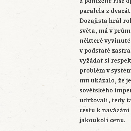
z ponížené říše o
paralela z dvacát
Dozajista hrál ro
světa, má v prům
některé vyvinuté
v podstatě zastr
vyžádat si respek
problém v systém
mu ukázalo, že je
sovětského impér
udržovali, tedy t
cestu k navázání 
jakoukoli cenu.