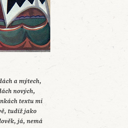
dách a mýtech,
ndách nových,
ánkách textu mi
ě, tudíž jako
lověk, já, nemá