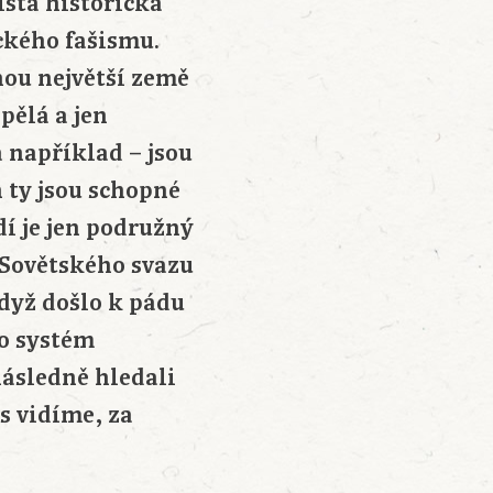
istá historická
eckého fašismu.
ohou největší země
pělá a jen
 například – jsou
 ty jsou schopné
dí je jen podružný
 Sovětského svazu
Když došlo k pádu
to systém
 následně hledali
es vidíme, za