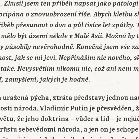
í. Zkusil jsem ten příběh napsat jako patolog
ipána o znovuobrození říše. Abych kletbu sk
íběh přesunout o dva a půl tisíce let zpátky. 
mělo být území někde v Malé Asii. Možná by t
by působily nevěrohodně. Konečně jsem vše za
nost, jak se mi jeví. Nepřináším nic nového, s
také. Nevysvětlím nikomu nic, což ani není 
, zamyšlení, jakých je hodně.
n uražená pýcha, ztráta představy jednou na
sti národa. Vladimír Putin je přesvědčen, že
ětu, že jeho doktrína – vůdce a lid – je nejú
ůstu sebevědomí národa, a jen on je schope