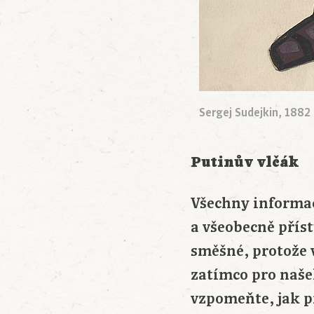
Sergej Sudejkin, 1882
Putinův vlčák
Všechny informace
a všeobecně přís
směšné, protože 
zatímco pro našeh
vzpomeňte, jak p