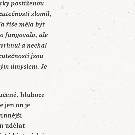
icky postiženou
utečnosti zlomil,
Ta říše měla být
o fungovalo, ale
vrhnul a nechal
kutečnosti jsou
mým úmyslem. Je
učené, hluboce
 jen on je
činnější
n udělat