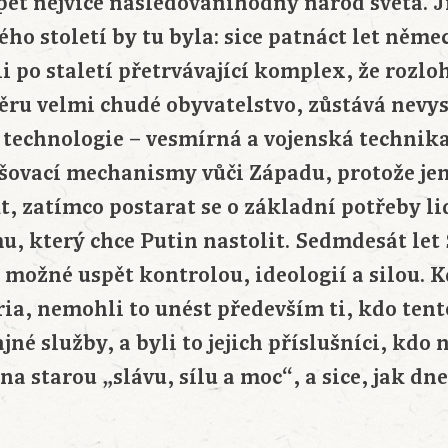
pět nejvíce následováníhodný národ světa. J
ého století by tu byla: sice patnáct let něm
li po staletí přetrvávající komplex, že rozl
ěru velmi chudé obyvatelstvo, zůstává nevys
 technologie – vesmírná a vojenská technika
ašovací mechanismy vůči Západu, protože jen
t, zatímco postarat se o základní potřeby li
u, který chce Putin nastolit. Sedmdesát let
 možné uspět kontrolou, ideologií a silou. 
ia, nemohli to unést především ti, kdo ten
ajné služby, a byli to jejich příslušníci, kdo
na starou „slávu, sílu a moc“, a sice, jak dn