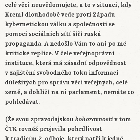
celé věci neuvědomujete, a to v situaci, kdy
Kreml dlouhodobě vede proti Západu
kybernetickou válku a společností se
pomocí sociálních sítí šíří ruská
propaganda. A nedošlo Vám to ani po mé
kritické replice. V čele veřejnoprávní
instituce, která má zásadní odpovědnost
v zajištění svobodného toku informací
důležitých pro správu věcí veřejných, celé
země, a dohlíží na ni parlament, nemáte co
pohledávat.
(Že svou zpravodajskou
v tom
bohorovností
ČTK rovněž projevila pohrdlivost
k tradicím 2. odboje, který patří k jedné