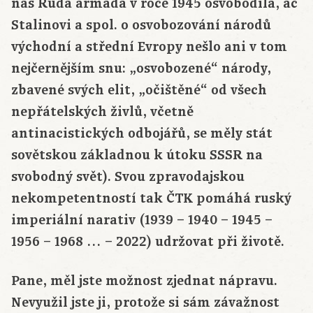
nás Rudá armáda v roce 1945 osvobodila, ač
Stalinovi a spol. o osvobozování národů
východní a střední Evropy nešlo ani v tom
nejčernějším snu: „osvobozené“ národy,
zbavené svých elit, „očištěné“ od všech
nepřátelských živlů, včetně
antinacistických odbojářů, se měly stát
sovětskou základnou k útoku SSSR na
svobodný svět). Svou zpravodajskou
nekompetentností tak ČTK pomáhá ruský
imperiální narativ (1939 – 1940 – 1945 –
1956 – 1968 … – 2022) udržovat při životě.
Pane, měl jste možnost zjednat nápravu.
Nevyužil jste ji, protože si sám závažnost