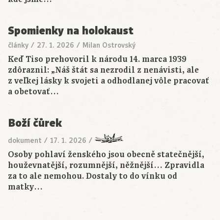
Spomienky na holokaust
články
/
27. 1. 2026
/
Milan Ostrovský
Keď Tiso prehovoril k národu 14. marca 1939
zdôraznil: „Náš štát sa nezrodil z nenávisti, ale
z veľkej lásky k svojeti a odhodlanej vôle pracovať
a obetovať…
Boží čůrek
dokument
/
17. 1. 2026
/
Osoby pohlaví ženského jsou obecně statečnější,
houževnatější, rozumnější, něžnější… Zpravidla
za to ale nemohou. Dostaly to do vínku od
matky…