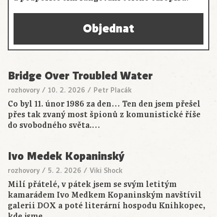
Objednat
Bridge Over Troubled Water
rozhovory
/
10. 2. 2026
/
Petr Placák
Co byl 11. únor 1986 za den… Ten den jsem přešel
přes tak zvaný most špionů z komunistické říše
do svobodného světa.…
Ivo Medek Kopaninský
rozhovory
/
5. 2. 2026
/
Viki Shock
Milí přátelé, v pátek jsem se svým letitým
kamarádem Ivo Medkem Kopaninským navštívil
galerii DOX a poté literární hospodu Knihkopec,
kde jsme…