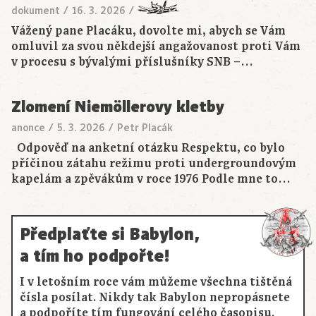
dokument
/
16. 3. 2026
/
Vážený pane Placáku, dovolte mi, abych se Vám
omluvil za svou někdejší angažovanost proti Vám
v procesu s bývalými příslušníky SNB –…
Zlomení Niemöllerovy kletby
anonce
/
5. 3. 2026
/
Petr Placák
Odpověď na anketní otázku Respektu, co bylo
příčinou zátahu režimu proti undergroundovým
kapelám a zpěvákům v roce 1976 Podle mne to…
Předplaťte si Babylon,
a tím ho podpořte!
I v letošním roce vám můžeme všechna tištěná
čísla posílat. Nikdy tak Babylon nepropásnete
a podpoříte tím fungování celého časopisu.