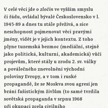
V celé věci jde o
ve vyšším smyslu
zločin
či řádu, ovládal bývalé Československo v l.
1945-89 a dnes tu stále přežívá, a sice
neschopnost pojmenovat věci pravými
jmény, vidět je v jejich kontextu. Z toho
plyne tuzemská bezmoc (mediální, stejně
jako politická, kulturní, akademická) vůči
projevům, které stály u zrodu 2. sv. války
a poválečného znevolnění východní
poloviny Evropy, a v tom i ruské
propagandě, že se Moskva svou agresí jen
brání fašistickým živlům (to samé tvrdila
sovětská propaganda v srpnu 1968
při okupaci zcela civilního