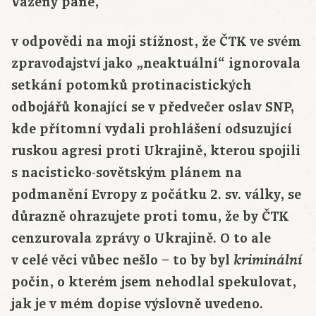
Vážený pane,
v odpovědi na moji stížnost, že ČTK ve svém
zpravodajství jako „neaktuální“ ignorovala
setkání potomků protinacistických
odbojářů konající se v předvečer oslav SNP,
kde přítomní vydali prohlášení odsuzující
ruskou agresi proti Ukrajině, kterou spojili
s nacisticko-sovětským plánem na
podmanění Evropy z počátku 2. sv. války, se
důrazně ohrazujete proti tomu, že by ČTK
cenzurovala zprávy o Ukrajině. O to ale
v celé věci vůbec nešlo – to by byl
kriminální
počin, o kterém jsem nehodlal spekulovat,
jak je v mém dopise výslovně uvedeno.