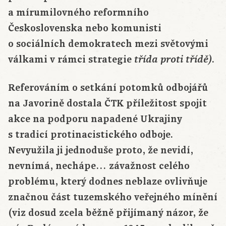
a mírumilovného reformního
Československa nebo komunisti
o sociálních demokratech mezi světovými
válkami v rámci strategie
.
třída proti třídě)
Referováním o setkání potomků odbojářů
na Javorině dostala ČTK příležitost spojit
akce na podporu napadené Ukrajiny
s tradicí protinacistického odboje.
Nevyužila ji jednoduše proto, že nevidí,
nevnímá, nechápe… závažnost celého
problému, který dodnes neblaze ovlivňuje
značnou část tuzemského veřejného mínění
(viz dosud zcela běžně přijímaný názor, že