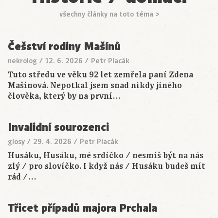
všechny články na toto téma >
Češství rodiny Mašínů
nekrolog
/
12. 6. 2026
/
Petr Placák
Tuto středu ve věku 92 let zemřela paní Zdena
Mašínová. Nepotkal jsem snad nikdy jiného
člověka, který by na první…
Invalidní sourozenci
glosy
/
29. 4. 2026
/
Petr Placák
Husáku, Husáku, mé srdíčko / nesmíš být na nás
zlý / pro slovíčko. I když nás / Husáku budeš mít
rád /…
Třicet případů majora Prchala