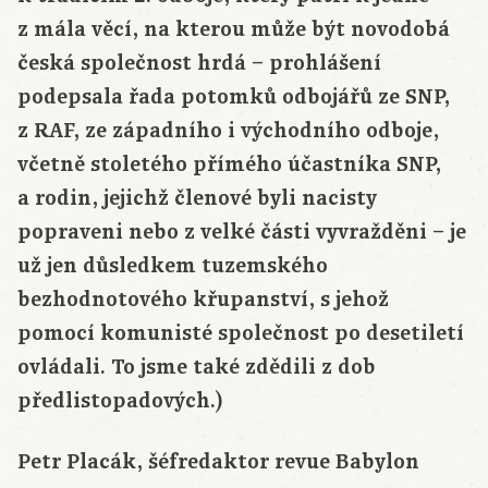
z mála věcí, na kterou může být novodobá
česká společnost hrdá – prohlášení
podepsala řada potomků odbojářů ze SNP,
z RAF, ze západního i východního odboje,
včetně stoletého přímého účastníka SNP,
a rodin, jejichž členové byli nacisty
popraveni nebo z velké části vyvražděni – je
už jen důsledkem tuzemského
bezhodnotového křupanství, s jehož
pomocí komunisté společnost po desetiletí
ovládali. To jsme také zdědili z dob
předlistopadových.)
Petr Placák, šéfredaktor revue Babylon