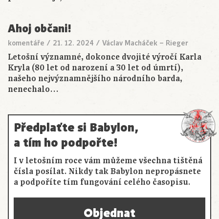
Ahoj občani!
komentáře
/
21. 12. 2024
/
Václav Macháček – Rieger
Letošní významné, dokonce dvojité výročí Karla
Kryla (80 let od narození a 30 let od úmrtí),
našeho nejvýznamnějšího národního barda,
nenechalo…
Předplaťte si Babylon,
a tím ho podpořte!
I v letošním roce vám můžeme všechna tištěná
čísla posílat. Nikdy tak Babylon nepropásnete
a podpoříte tím fungování celého časopisu.
Objednat