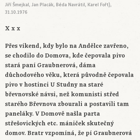
Jiří Šmejkal, Jan Placák, Béda Navrátil, Karel Fořt),
31.10.1976
X x x
Přes víkend, kdy bylo na Andělce zavřeno,
se chodilo do Domova, kde čepovala pivo
stará paní Graubnerová, dáma
důchodového věku, která původně čepovala
pivo v hostinci U Studny na staré
břevnovské návsi, než komunisti střed
starého Břevnova zbourali a postavili tam
paneláky. V Domově našla parta
střešovických etc. mániček skutečný
domov. Bratr vzpomíná, že pí Graubnerová