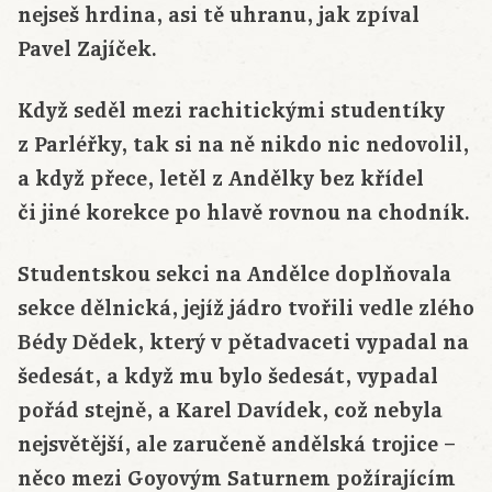
nejseš hrdina, asi tě uhranu, jak zpíval
Pavel Zajíček.
Když seděl mezi rachitickými studentíky
z Parléřky, tak si na ně nikdo nic nedovolil,
a když přece, letěl z Andělky bez křídel
či jiné korekce po hlavě rovnou na chodník.
Studentskou sekci na Andělce doplňovala
sekce dělnická, jejíž jádro tvořili vedle zlého
Bédy Dědek, který v pětadvaceti vypadal na
šedesát, a když mu bylo šedesát, vypadal
pořád stejně, a Karel Davídek, což nebyla
nejsvětější, ale zaručeně andělská trojice –
něco mezi Goyovým Saturnem požírajícím