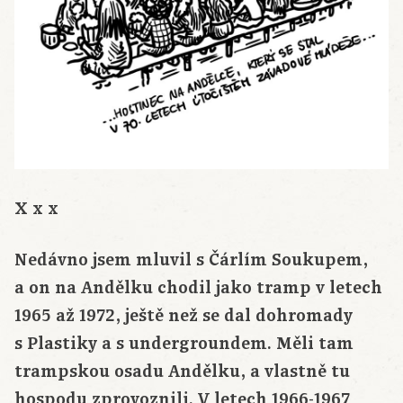
X x x
Nedávno jsem mluvil s Čárlím Soukupem,
a on na Andělku chodil jako tramp v letech
1965 až 1972, ještě než se dal dohromady
s Plastiky a s undergroundem. Měli tam
trampskou osadu Andělku, a vlastně tu
hospodu zprovoznili. V letech 1966-1967