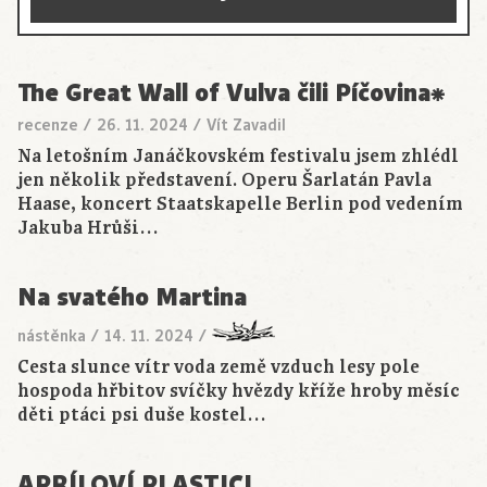
The Great Wall of Vulva čili Píčovina⁕
recenze
/
26. 11. 2024
/
Vít Zavadil
Na letošním Janáčkovském festivalu jsem zhlédl
jen několik představení. Operu Šarlatán Pavla
Haase, koncert Staatskapelle Berlin pod vedením
Jakuba Hrůši…
Na svatého Martina
nástěnka
/
14. 11. 2024
/
Cesta slunce vítr voda země vzduch lesy pole
hospoda hřbitov svíčky hvězdy kříže hroby měsíc
děti ptáci psi duše kostel…
APRÍLOVÍ PLASTICI