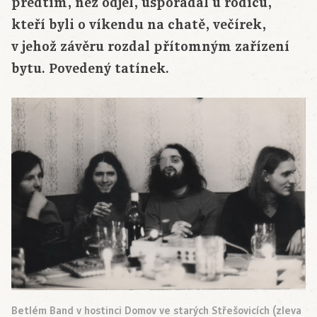
předtím, než odjel, uspořádal u rodičů,
kteří byli o víkendu na chatě, večírek,
v jehož závěru rozdal přítomným zařízení
bytu. Povedený tatínek.
Betlém Band v hostinci Domov ve starých Střešovicích (zleva