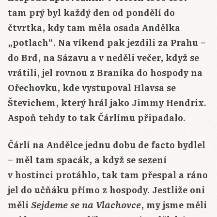
tam prý byl každý den od pondělí do
čtvrtka, kdy tam měla osada Andělka
„potlach“. Na víkend pak jezdili za Prahu –
do Brd, na Sázavu a v neděli večer, když se
vrátili, jel rovnou z Braníka do hospody na
Ořechovku, kde vystupoval Hlavsa se
Števichem, který hrál jako Jimmy Hendrix.
Aspoň tehdy to tak Čárlímu připadalo.
Čárlí na Andělce jednu dobu de facto bydlel
– měl tam spacák, a když se sezení
v hostinci protáhlo, tak tam přespal a ráno
jel do učňáku přímo z hospody. Jestliže oni
měli
, my jsme měli
Sejdeme se na Vlachovce