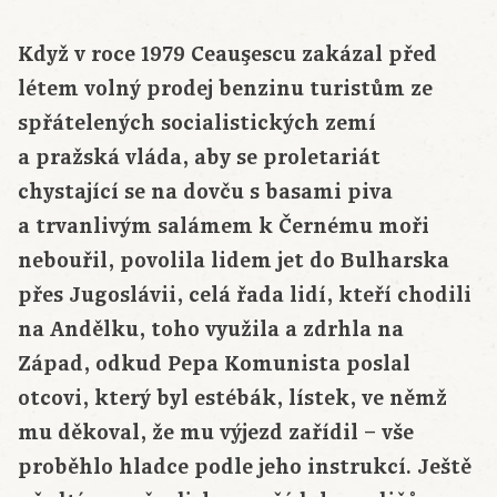
Když v roce 1979 Ceauşescu zakázal před
létem volný prodej benzinu turistům ze
spřátelených socialistických zemí
a pražská vláda, aby se proletariát
chystající se na dovču s basami piva
a trvanlivým salámem k Černému moři
nebouřil, povolila lidem jet do Bulharska
přes Jugoslávii, celá řada lidí, kteří chodili
na Andělku, toho využila a zdrhla na
Západ, odkud Pepa Komunista poslal
otcovi, který byl estébák, lístek, ve němž
mu děkoval, že mu výjezd zařídil – vše
proběhlo hladce podle jeho instrukcí. Ještě