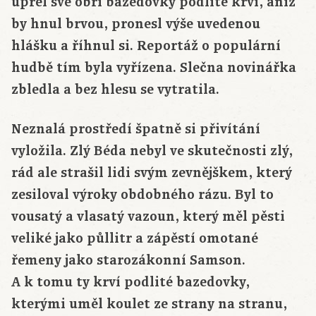
upřel své obří bazedovky podlité krví, aniž
by hnul brvou, pronesl výše uvedenou
hlášku a říhnul si. Reportáž o populární
hudbě tím byla vyřízena. Slečna novinářka
zbledla a bez hlesu se vytratila.
Neznalá prostředí špatně si přivítání
vyložila. Zlý Béda nebyl ve skutečnosti zlý,
rád ale strašil lidi svým zevnějškem, který
zesiloval výroky obdobného rázu. Byl to
vousatý a vlasatý vazoun, který měl pěsti
veliké jako půllitr a zápěstí omotané
řemeny jako starozákonní Samson.
A k tomu ty krví podlité bazedovky,
kterými uměl koulet ze strany na stranu,