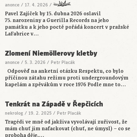
anonce
/
17. 4. 2026
/
Pavel Zajíček by 15. dubna 2026 oslavil
75. narozeniny a Guerilla Records na jeho
památku a k jeho poctě pořádá koncert v pražské
LaFabrice v…
Zlomení Niemöllerovy kletby
anonce
/
5. 3. 2026
/
Petr Placák
Odpověď na anketní otázku Respektu, co bylo
příčinou zátahu režimu proti undergroundovým
kapelám a zpěvákům v roce 1976 Podle mne to…
Tenkrát na Západě v Řepčicích
nekrolog
/
19. 2. 2025
/
Petr Placák
Tragédi ve mně od jakživa vyvolávají zuřivost, že
mám chuť jim nafackovat (chuť, ne úmysl) – co se
proboha děje,…