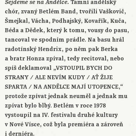
Tamní andělský
Sejdeme se na Andělce.
chór, zvaný Betlém Band, tvořili Vaškovič,
Šmejkal, Vácha, Podhajský, Kovařík, Kuča,
Béda a Dědek, který k tomu, vousy do pasu,
tancoval ve spodním prádle. Na basu hrál
radotínský Hendrix, po něm pak Berka
a bratr Honza zpíval, tedy recitoval, nebo
spíš deklamoval „VSTOUPIL BYCH DO
STRANY / ALE NEVÍM KUDY / AŤ ŽIJE
SPARTA / NA ANDĚLCE MAJÍ UTOPENCE,“
protože zpívat jednak neuměl a jednak mu
zpívat bylo blbý. Betlém v roce 1978
vystoupil na IV. festivalu druhé kultury
v Nové Vísce, což byla premiéra a zároveň
i derniéra.