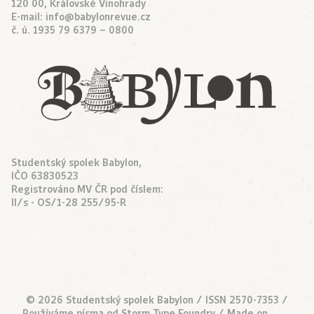
120 00, Královské Vinohrady
E-mail:
info@babylonrevue.cz
č. ú. 1935 79 6379 – 0800
Studentský spolek Babylon,
IČO 63830523
Registrováno MV ČR pod číslem:
II/s - OS/1-28 255/95-R
© 2026 Studentský spolek Babylon / ISSN 2570-7353 /
Používáme písma od
Storm Type Foundry
/ Made on