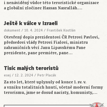
i nenáviděný vůdce této teroristické organizace
a globální zločinec Hassan Nasralláh.…
Ještě k válce v Izraeli
dokument
/
10. 4. 2024
/
František Kostlán
Otevřený dopis prezidentovi ČR Petrovi Pavlovi,
předsedovi vlády Petrovi Fialovi, ministru
zahraničních věcí Janu Lipavskému Pane
prezidente, pane premiére, pane…
Tisíc malých teroristů
esej
/
12. 2. 2024
/
Petr Placák
Za sto let, které uplynuly od konce 1. sv. v.
a vzniku totalitních hnutí, včetně moderní formy
terorismu, jsme se dosud nacisty, komunisty,…