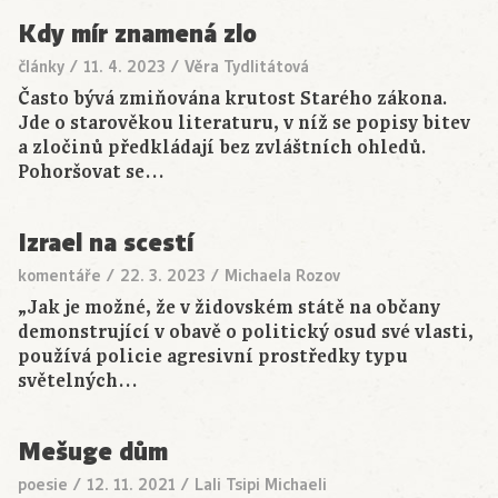
Kdy mír znamená zlo
články
/
11. 4. 2023
/
Věra Tydlitátová
Často bývá zmiňována krutost Starého zákona.
Jde o starověkou literaturu, v níž se popisy bitev
a zločinů předkládají bez zvláštních ohledů.
Pohoršovat se…
Izrael na scestí
komentáře
/
22. 3. 2023
/
Michaela Rozov
„Jak je možné, že v židovském státě na občany
demonstrující v obavě o politický osud své vlasti,
používá policie agresivní prostředky typu
světelných…
Mešuge dům
poesie
/
12. 11. 2021
/
Lali Tsipi Michaeli