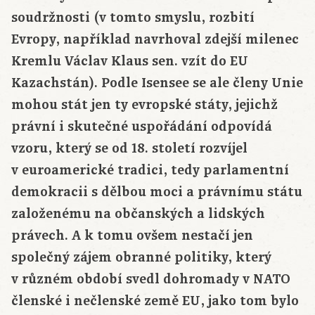
soudržnosti (v tomto smyslu, rozbití
Evropy, například navrhoval zdejší milenec
Kremlu Václav Klaus sen. vzít do EU
Kazachstán). Podle Isensee se ale členy Unie
mohou stát jen ty evropské státy, jejichž
právní i skutečné uspořádání odpovídá
vzoru, který se od 18. století rozvíjel
v euroamerické tradici, tedy parlamentní
demokracii s dělbou moci a právnímu státu
založenému na občanských a lidských
právech. A k tomu ovšem nestačí jen
společný zájem obranné politiky, který
v různém období svedl dohromady v NATO
členské i nečlenské země EU, jako tom bylo