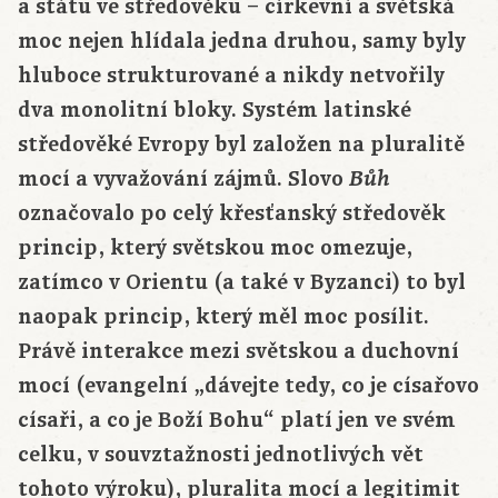
a státu ve středověku – církevní a světská
moc nejen hlídala jedna druhou, samy byly
hluboce strukturované a nikdy netvořily
dva monolitní bloky. Systém latinské
středověké Evropy byl založen na pluralitě
mocí a vyvažování zájmů. Slovo
Bůh
označovalo po celý křesťanský středověk
princip, který světskou moc omezuje,
zatímco v Orientu (a také v Byzanci) to byl
naopak princip, který měl moc posílit.
Právě interakce mezi světskou a duchovní
mocí (evangelní „dávejte tedy, co je císařovo
císaři, a co je Boží Bohu“ platí jen ve svém
celku, v souvztažnosti jednotlivých vět
tohoto výroku), pluralita mocí a legitimit