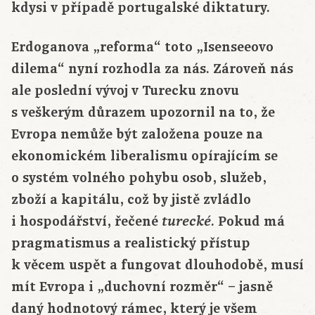
kdysi v případě portugalské diktatury.
Erdoganova „reforma“ toto „Isenseeovo
dilema“ nyní rozhodla za nás. Zároveň nás
ale poslední vývoj v Turecku znovu
s veškerým důrazem upozornil na to, že
Evropa nemůže být založena pouze na
ekonomickém liberalismu opírajícím se
o systém volného pohybu osob, služeb,
zboží a kapitálu, což by jistě zvládlo
i hospodářství, řečené
. Pokud má
turecké
pragmatismus a realistický přístup
k věcem uspět a fungovat dlouhodobě, musí
mít Evropa i „duchovní rozměr“ – jasně
daný hodnotový rámec, který je všem