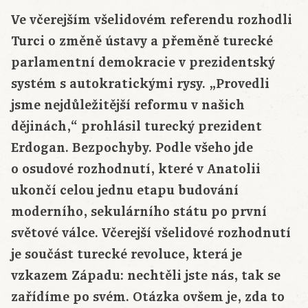
Ve včerejším všelidovém referendu rozhodli
Turci o změně ústavy a přeměně turecké
parlamentní demokracie v prezidentský
systém s autokratickými rysy. „Provedli
jsme nejdůležitější reformu v našich
dějinách,“ prohlásil turecký prezident
Erdogan. Bezpochyby. Podle všeho jde
o osudové rozhodnutí, které v Anatolii
ukončí celou jednu etapu budování
moderního, sekulárního státu po první
světové válce. Včerejší všelidové rozhodnutí
je součást turecké revoluce, která je
vzkazem Západu: nechtěli jste nás, tak se
zařídíme po svém. Otázka ovšem je, zda to