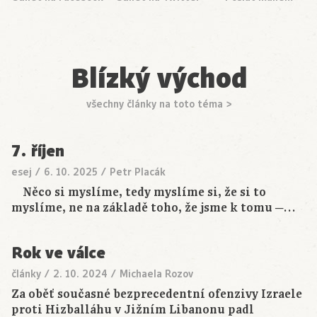
Blízký východ
všechny články na toto téma >
7. říjen
esej
/
6. 10. 2025
/
Petr Placák
Něco si myslíme, tedy myslíme si, že si to
myslíme, ne na základě toho, že jsme k tomu ─…
Rok ve válce
články
/
2. 10. 2024
/
Michaela Rozov
Za oběť současné bezprecedentní ofenzivy Izraele
proti Hizballáhu v Jižním Libanonu padl