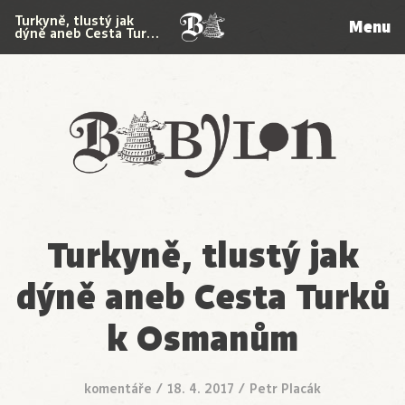
Turkyně, tlustý jak
Menu
dýně aneb Cesta Tur…
Babylon
Turkyně, tlustý jak
dýně aneb Cesta Turků
k Osmanům
komentáře
/
18. 4. 2017
/
Petr Placák