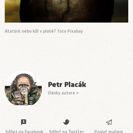
Atatürk nebo kůl v plotě? foto Pixabay
Petr Placák
články autora >
Sdílet na Facebook
Sdílet na Twitter
Poslat mailem