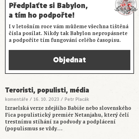
Předplaťte si Babylon,
a tím ho podpořte!
I v letošním roce vám můžeme všechna tištěná
čísla posílat. Nikdy tak Babylon nepropásnete
a podpoříte tím fungování celého časopisu.
Objednat
Teroristi, populisti, média
komentáře
/
16. 10. 2023
/
Petr Placák
Izraelská verze zdejšího Babiše nebo slovenského
Fica populistický premiér Netanjahu, který čelí
trestnímu stíhání za podvody a podplácení
(populismus se vždy…