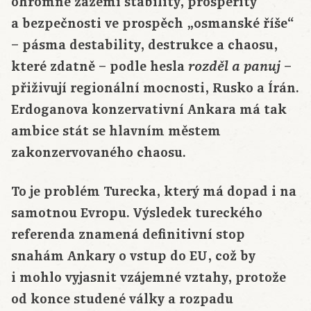
ohromné zázemí stability, prosperity
a bezpečnosti ve prospěch „osmanské říše“
– pásma destability, destrukce a chaosu,
které zdatně – podle hesla
–
rozděl a panuj
přiživují regionální mocnosti, Rusko a Írán.
Erdoganova konzervativní Ankara má tak
ambice stát se hlavním městem
zakonzervovaného chaosu.
To je problém Turecka, který má dopad i na
samotnou Evropu. Výsledek tureckého
referenda znamená definitivní stop
snahám Ankary o vstup do EU, což by
i mohlo vyjasnit vzájemné vztahy, protože
od konce studené války a rozpadu