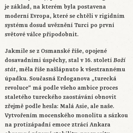
je základ, na kterém byla postavena
moderní Evropa, které se chtěli v rigidním
systému dosud uvěznění Turci po první
světové válce připodobnit.
Jakmile se z Osmanské říše, opojené
dosavadními úspěchy, stal v 16. století
Boží
, měla říše našlápnuto k všestrannému
stát
úpadku. Současná Erdoganova „turecká
revoluce“ má podle všeho ambice proces
staletého tureckého zaostávání obnovit
zřejmě podle hesla: Malá Asie, ale naše.
Vytvořením mocenského monolitu a sázkou
na protizápadní emoce ztrácí Ankara