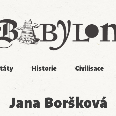
Babylon
táty
Historie
Civilisace
Jana Boršková