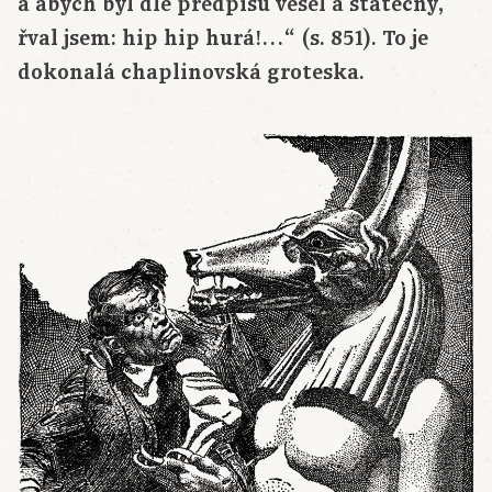
a abych byl dle předpisu vesel a statečný,
řval jsem: hip hip hurá!…“ (s. 851). To je
dokonalá chaplinovská groteska.