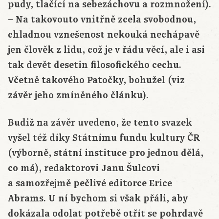
pudy, tlačící na sebezáchovu a rozmnožení).
– Na takovouto vnitřně zcela svobodnou,
chladnou vznešenost nekouká nechápavě
jen člověk z lidu, což je v řádu věcí, ale i asi
tak devět desetin filosofického cechu.
Včetně takového Patočky, bohužel (viz
závěr jeho zmíněného článku).
Budiž na závěr uvedeno, že tento svazek
vyšel též díky Státnímu fundu kultury ČR
(výborně, státní instituce pro jednou dělá,
co má), redaktorovi Janu Šulcovi
a samozřejmě pečlivé editorce Erice
Abrams. U ní bychom si však přáli, aby
dokázala odolat potřebě otřít se pohrdavě