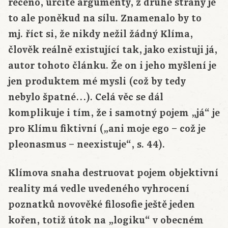
řečeno, určité argumenty, z druhé strany je
to ale poněkud na sílu. Znamenalo by to
mj. říct si, že nikdy nežil žádný Klíma,
člověk reálně existující tak, jako existuji já,
autor tohoto článku. Že on i jeho myšlení je
jen produktem mé mysli (což by tedy
nebylo špatné…). Celá věc se dál
komplikuje i tím, že i samotný pojem „já“ je
pro Klímu fiktivní („ani moje ego – což je
pleonasmus – neexistuje“, s. 44).
Klímova snaha destruovat pojem objektivní
reality má vedle uvedeného vyhrocení
poznatků novověké filosofie ještě jeden
kořen, totiž útok na „logiku“ v obecném