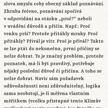
slova smyslu coby obecný základ poznávání.
Zhruba řečeno, poznávání spočívá
v odpovídání na otázku „proč?“ neboli
v uvádění důvodů a příčin. Např.: Proč
venku prší? Protože přitáhly mraky. Proč
přitáhly? Přivál je vítr. Proč je přivál? Takto
se lze ptát do nekonečna, první příčiny se
nelze dobrat. To je značný problém, protože
poznatek, má-li být pravdivý, potřebuje
nějaký poslední důvod či příčinu. A toho se
nelze dobrat. Navíc sám požadavek
odůvodněnosti není zdůvodnitelný, logika
sama neobstojí, je-li měřena vlastním
měřítkem (vcelku přístupně tento Klímův