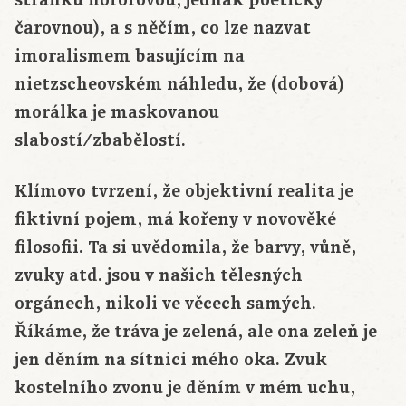
stránku hororovou, jednak poeticky
čarovnou), a s něčím, co lze nazvat
imoralismem basujícím na
nietzscheovském náhledu, že (dobová)
morálka je maskovanou
slabostí/zbabělostí.
Klímovo tvrzení, že objektivní realita je
fiktivní pojem, má kořeny v novověké
filosofii. Ta si uvědomila, že barvy, vůně,
zvuky atd. jsou v našich tělesných
orgánech, nikoli ve věcech samých.
Říkáme, že tráva je zelená, ale ona zeleň je
jen děním na sítnici mého oka. Zvuk
kostelního zvonu je děním v mém uchu,