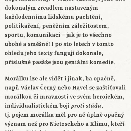
dokonalým zrcadlem nastaveným
každodennímu lidskému pachtění,
politikaření, peněžním záležitostem,
sportu, komunikaci – jak je to všechno
ubohé a směšné! I po sto letech v tomto
ohledu jeho texty fungují dokonale,
příslušné pasáže jsou geniální komedie.
Morálku lze ale vidět i jinak, ba opačně,
např. Václav Černý nebo Havel se zaštiťovali
morálkou či mravností ve svém heroickém,
individualistickém boji
,
proti stádu
tj. pojem morálka měl pro ně úplně opačný
význam než pro Nietzscheho a Klímu, kteří