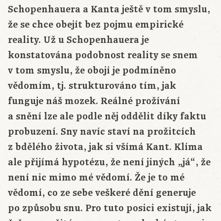
Schopenhauera a Kanta ještě v tom smyslu,
že se chce obejít bez pojmu empirické
reality. Už u Schopenhauera je
konstatována podobnost reality se snem
v tom smyslu, že obojí je podmíněno
vědomím, tj. strukturováno tím, jak
funguje náš mozek. Reálné prožívání
a snění lze ale podle něj oddělit díky faktu
probuzení. Sny navíc staví na prožitcích
z bdělého života, jak si všímá Kant. Klíma
ale přijímá hypotézu, že není jiných „já“, že
není nic mimo mé vědomí. Že je to mé
vědomí, co ze sebe veškeré dění generuje
po způsobu snu. Pro tuto posici existují, jak