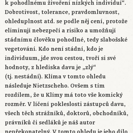
k pohodlnému živoření nízkých individuí“.
Dobrotivost, tolerance, pravdomluvnost,
ohleduplnost atd. se podle něj cení, protože
eliminují nebezpečí a risiko a umožňují
stádnímu člověku pohodlné, tedy slabošské
vegetování. Kdo není stádní, kdo je
individuum, jde svou cestou, tvoří si své
hodnoty, z hlediska davu je „zlý“
(tj. nestádní). Klíma v tomto ohledu
následuje Nietzscheho. Ovšem s tím
rozdílem, že u Klímy má toto vše komický
rozměr. V líčení pokleslosti zástupců davu,
všech těch strážníků, doktorů, obchodníků,
právníků či sedláků je náš autor
nepřekonatelný. V tomto ohledu je jeho dílo