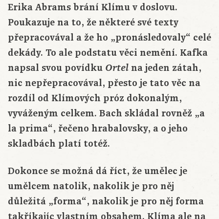
Erika Abrams brání Klímu v doslovu.
Poukazuje na to, že některé své texty
přepracovával a že ho „pronásledovaly“ celé
dekády. To ale podstatu věci nemění. Kafka
napsal svou povídku
na jeden zátah,
Ortel
nic nepřepracovával, přesto je tato věc na
rozdíl od Klímových próz dokonalým,
vyváženým celkem. Bach skládal rovněž „a
la prima“, řečeno hrabalovsky, a o jeho
skladbách platí totéž.
Dokonce se možná dá říct, že umělec je
umělcem natolik, nakolik je pro něj
důležitá „forma“, nakolik je pro něj forma
takříkajíc vlastním obsahem. Klíma ale na