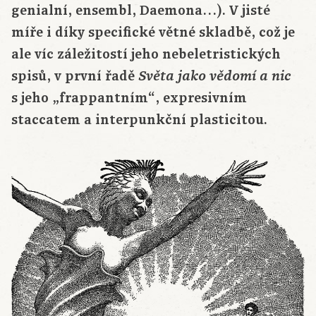
genialní, ensembl, Daemona…). V jisté
míře i díky specifické větné skladbě, což je
ale víc záležitostí jeho nebeletristických
spisů, v první řadě
Světa jako vědomí a nic
s jeho „frappantním“, expresivním
staccatem a interpunkční plasticitou.