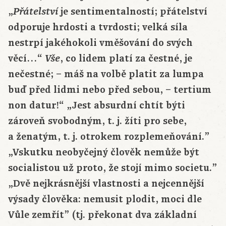
„
je sentimentalností; přátelství
Přátelství
odporuje hrdosti a tvrdosti; velká síla
nestrpí jakéhokoli vměšování do svých
věcí…“
, co lidem platí za čestné, je
Vše
nečestné; – máš na volbě platit za lumpa
buď před lidmi nebo před sebou, – tertium
non datur!“ „Jest absurdní chtít býti
zároveň svobodným, t. j. žíti pro sebe,
a ženatým, t. j. otrokem rozplemeňování.”
„Vskutku neobyčejný člověk nemůže být
socialistou už proto, že stojí mimo societu.”
„Dvě nejkrásnější vlastnosti a nejcennější
výsady člověka: nemusit plodit, moci dle
Vůle zemřít” (tj. překonat dva základní