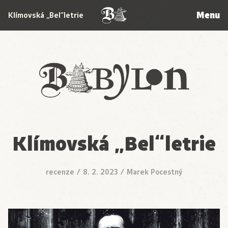
Menu
Klímovská „Bel“letrie
Babylon
Klímovská „Bel“letrie
recenze
/
8. 2. 2023
/
Marek Pocestný