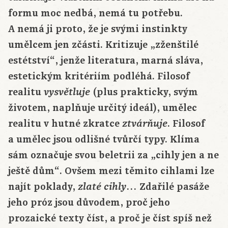
formu moc nedbá, nemá tu potřebu.
A nemá ji proto, že je svými instinkty
umělcem jen zčásti. Kritizuje „zženštilé
estétství“, jenže literatura, marná sláva,
estetickým kritériím podléhá. Filosof
realitu
(plus prakticky, svým
vysvětluje
životem, naplňuje určitý ideál), umělec
realitu v hutné zkratce
. Filosof
ztvárňuje
a umělec jsou odlišné tvůrčí typy. Klíma
sám označuje svou beletrii za „cihly jen a ne
ještě dům“. Ovšem mezi těmito cihlami lze
najít poklady,
… Zdařilé pasáže
zlaté cihly
jeho próz jsou důvodem, proč jeho
prozaické texty číst, a proč je číst spíš než