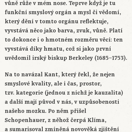
vůně růže v mém nose. Teprve když je tu
funkční smyslový orgán a mysl či vědomí,
který dění v tomto orgánu reflektuje,
vyvstává něco jako barva, zvuk, vůně. Platí
to dokonce i o hmotném rozměru věcí: ten
vyvstává díky hmatu, což si jako první
uvědomil irský biskup Berkeley (1685–1753).
Na to navázal Kant, který řekl, že nejen
smyslové kvality, ale i čas, prostor,
tzv. kategorie (jednou z nichž je kauzalita)
a další mají původ v nás, v uzpůsobenosti
našeho mozku. Po něm přišel
Schopenhauer, z něhož čerpá Klíma,
a sumarisoval zmíněná novověká zjištění