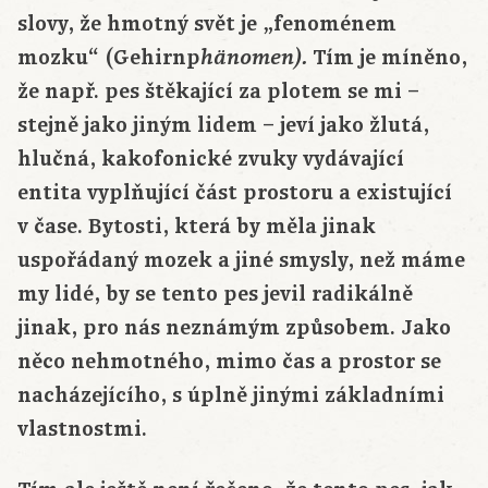
slovy, že hmotný svět je „fenoménem
mozku“ (Gehirnp
Tím je míněno,
hänomen).
že např. pes štěkající za plotem se mi –
stejně jako jiným lidem – jeví jako žlutá,
hlučná, kakofonické zvuky vydávající
entita vyplňující část prostoru a existující
v čase. Bytosti, která by měla jinak
uspořádaný mozek a jiné smysly, než máme
my lidé, by se tento pes jevil radikálně
jinak, pro nás neznámým způsobem. Jako
něco nehmotného, mimo čas a prostor se
nacházejícího, s úplně jinými základními
vlastnostmi.