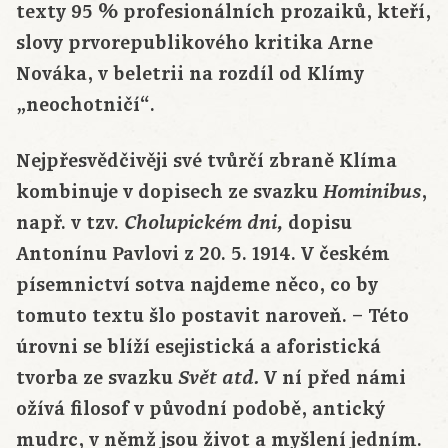
texty 95 % profesionálních prozaiků, kteří,
slovy prvorepublikového kritika Arne
Nováka, v beletrii na rozdíl od Klímy
„neochotničí“.
Nejpřesvědčivěji své tvůrčí zbraně Klíma
kombinuje v dopisech ze svazku
,
Hominibus
např. v tzv.
dopisu
Cholupickém dni,
Antonínu Pavlovi z 20. 5. 1914. V českém
písemnictví sotva najdeme něco, co by
tomuto textu šlo postavit naroveň. – Této
úrovni se blíží esejistická a aforistická
tvorba ze svazku
V ní před námi
Svět atd.
ožívá filosof v původní podobě, antický
mudrc, v němž jsou život a myšlení jedním.