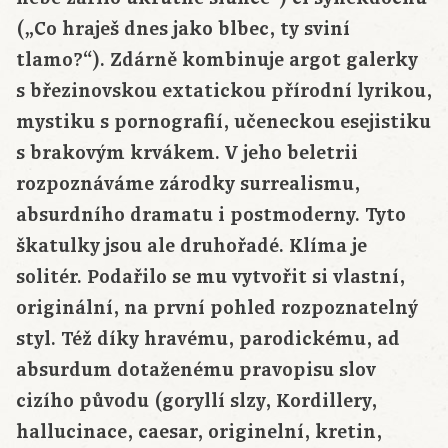
(„Co hraješ dnes jako blbec, ty sviní
tlamo?“). Zdárně kombinuje argot galerky
s březinovskou extatickou přírodní lyrikou,
mystiku s pornografií, učeneckou esejistiku
s brakovým krvákem. V jeho beletrii
rozpoznáváme zárodky surrealismu,
absurdního dramatu i postmoderny. Tyto
škatulky jsou ale druhořadé. Klíma je
solitér. Podařilo se mu vytvořit si vlastní,
originální, na první pohled rozpoznatelný
styl. Též díky hravému, parodickému, ad
absurdum dotaženému pravopisu slov
cizího původu (goryllí slzy, Kordillery,
hallucinace, caesar, originelní, kretin,