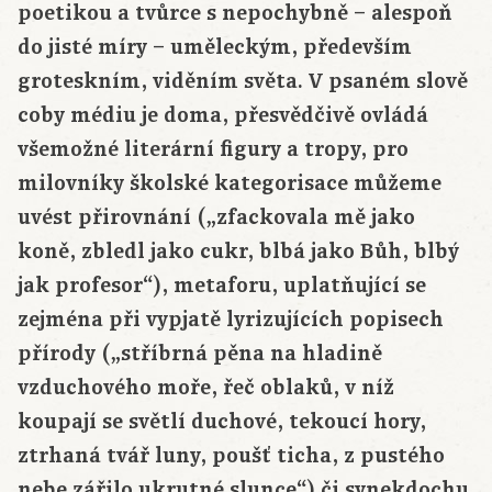
poetikou a tvůrce s nepochybně – alespoň
do jisté míry – uměleckým, především
groteskním, viděním světa. V psaném slově
coby médiu je doma, přesvědčivě ovládá
všemožné literární figury a tropy, pro
milovníky školské kategorisace můžeme
uvést přirovnání („zfackovala mě jako
koně, zbledl jako cukr, blbá jako Bůh, blbý
jak profesor“), metaforu, uplatňující se
zejména při vypjatě lyrizujících popisech
přírody („stříbrná pěna na hladině
vzduchového moře, řeč oblaků, v níž
koupají se světlí duchové, tekoucí hory,
ztrhaná tvář luny, poušť ticha, z pustého
nebe zářilo ukrutné slunce“) či synekdochu