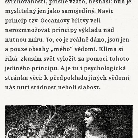
svrchovanosti, přísně vzato, nesnáší: bůh je
myslitelný jen jako samojediný. Navíc
princip tzv. Occamovy břitvy velí
nerozmnožovat principy výkladu nad
nutnou míru. To, co je reálně dáno, jsou jen
a pouze obsahy „mého“ vědomí. Klíma si
říká: zkusím svět vyložit za pomoci tohoto
jediného principu. A je tu i psychologická
stránka věci: k předpokladu jiných vědomí
nás nutí stádnost neboli slabost.