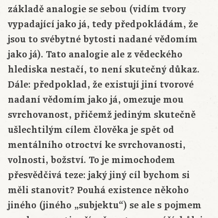
základě analogie se sebou (vidím tvory
vypadající jako já, tedy předpokládám, že
jsou to svébytné bytosti nadané vědomím
jako já). Tato analogie ale z vědeckého
hlediska nestačí, to není skutečný důkaz.
Dále: předpoklad, že existují jiní tvorové
nadaní vědomím jako já, omezuje mou
svrchovanost, přičemž jediným skutečně
ušlechtilým cílem člověka je spět od
mentálního otroctví ke svrchovanosti,
volnosti, božství. To je mimochodem
přesvědčivá teze: jaký jiný cíl bychom si
měli stanovit? Pouhá existence někoho
jiného (jiného „subjektu“) se ale s pojmem