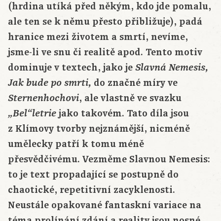
(hrdina utíká před někým, kdo jde pomalu,
ale ten se k němu přesto přibližuje), padá
hranice mezi životem a smrtí, nevíme,
jsme-li ve snu či realitě apod. Tento motiv
dominuje v textech, jako je
Slavná Nemesis,
do značné míry ve
Jak bude po smrti,
, ale vlastně ve svazku
Sternenhochovi
jako takovém. Tato díla jsou
„Bel“letrie
z Klímovy tvorby nejznámější, nicméně
umělecky patří k tomu méně
přesvědčivému. Vezměme Slavnou Nemesis:
to je text propadající se postupně do
chaotické, repetitivní zacyklenosti.
Neustále opakované fantaskní variace na
téma prolínání zdání a reality jsou nosné