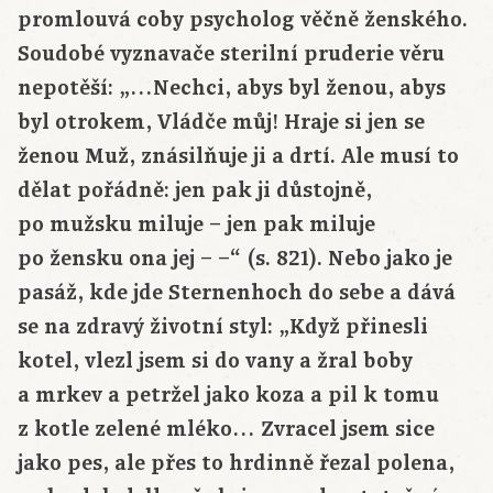
promlouvá coby psycholog věčně ženského.
Soudobé vyznavače sterilní pruderie věru
nepotěší: „…Nechci, abys byl ženou, abys
byl otrokem, Vládče můj! Hraje si jen se
ženou Muž, znásilňuje ji a drtí. Ale musí to
dělat pořádně: jen pak ji důstojně,
po mužsku miluje – jen pak miluje
po žensku ona jej – –“ (s. 821). Nebo jako je
pasáž, kde jde Sternenhoch do sebe a dává
se na zdravý životní styl: „Když přinesli
kotel, vlezl jsem si do vany a žral boby
a mrkev a petržel jako koza a pil k tomu
z kotle zelené mléko… Zvracel jsem sice
jako pes, ale přes to hrdinně řezal polena,