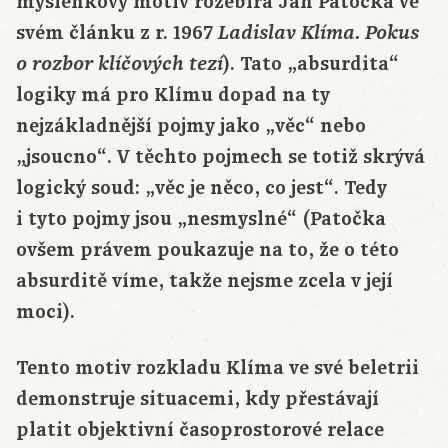
myšlenkový motiv rozebírá Jan Patočka ve
svém článku z r. 1967
Ladislav Klíma. Pokus
). Tato „absurdita“
o rozbor klíčových tezí
logiky má pro Klímu dopad na ty
nejzákladnější pojmy jako „věc“ nebo
„jsoucno“. V těchto pojmech se totiž skrývá
logický soud: „věc je něco, co jest“. Tedy
i tyto pojmy jsou „nesmyslné“ (Patočka
ovšem právem poukazuje na to, že o této
absurditě víme, takže nejsme zcela v její
moci).
Tento motiv rozkladu Klíma ve své beletrii
demonstruje situacemi, kdy přestávají
platit objektivní časoprostorové relace