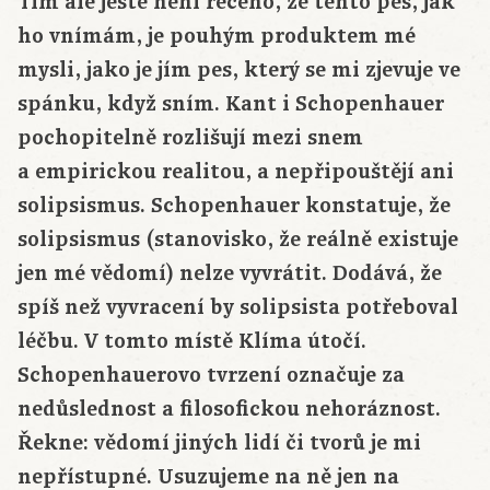
Tím ale ještě není řečeno, že tento pes, jak
ho vnímám, je pouhým produktem mé
mysli, jako je jím pes, který se mi zjevuje ve
spánku, když sním. Kant i Schopenhauer
pochopitelně rozlišují mezi snem
a empirickou realitou, a nepřipouštějí ani
solipsismus. Schopenhauer konstatuje, že
solipsismus (stanovisko, že reálně existuje
jen mé vědomí) nelze vyvrátit. Dodává, že
spíš než vyvracení by solipsista potřeboval
léčbu. V tomto místě Klíma útočí.
Schopenhauerovo tvrzení označuje za
nedůslednost a filosofickou nehoráznost.
Řekne: vědomí jiných lidí či tvorů je mi
nepřístupné. Usuzujeme na ně jen na