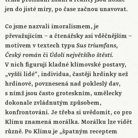
jen do jisté míry, po čase začnou unavovat.
Co jsme nazvali imoralismem, je
převažujícím – a čtenářsky asi vděčnějším –
motivem v textech typu S
us triumfans,
či
.
Český román
Údolí největšího štěstí
V nich figurují kladné klímovské postavy,
„vyšší lidé“, individua, častěji hrdinky než
hrdinové, povznesená nad pokleslý dav,
s nímž jsou často groteskním, umělecky
dokonale zvládnutým způsobem,
konfrontováni. Je třeba si uvědomit, co pro
Klímu znamená morálka. Morálku lze vidět
různě. Po Klímu je „špatným receptem