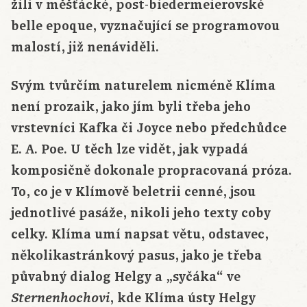
žili v měšťácké, post-biedermeierovské
belle epoque, vyznačující se programovou
malostí, již nenáviděli.
Svým tvůrčím naturelem nicméně Klíma
není prozaik, jako jím byli třeba jeho
vrstevníci Kafka či Joyce nebo předchůdce
E. A. Poe. U těch lze vidět, jak vypadá
komposičně dokonale propracovaná próza.
To, co je v Klímově beletrii cenné, jsou
jednotlivé pasáže, nikoli jeho texty coby
celky. Klíma umí napsat větu, odstavec,
několikastránkový pasus, jako je třeba
půvabný dialog Helgy a „syčáka“ ve
, kde Klíma ústy Helgy
Sternenhochovi