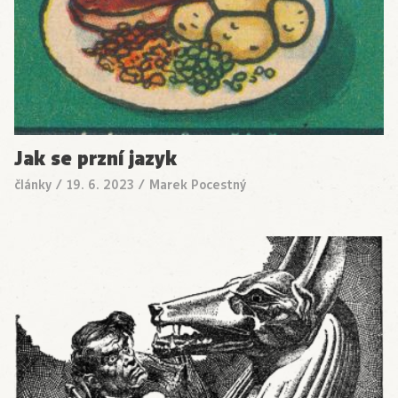
Jak se przní jazyk
články
/
19. 6. 2023
/
Marek Pocestný