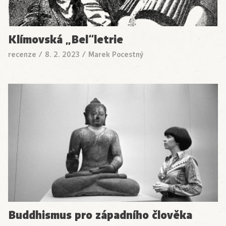
Klímovská „Bel“letrie
recenze
/
8. 2. 2023
/
Marek Pocestný
Buddhismus pro západního člověka