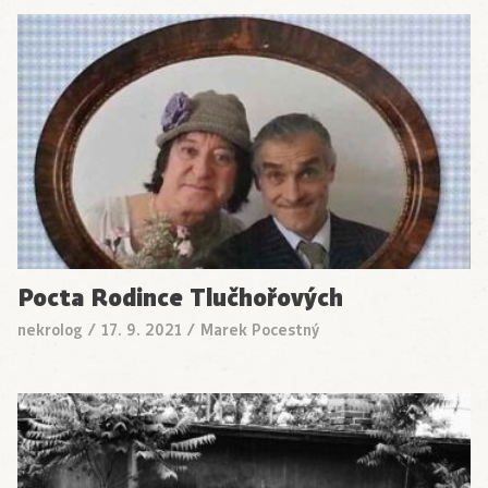
Pocta Rodince Tlučhořových
nekrolog
/
17. 9. 2021
/
Marek Pocestný