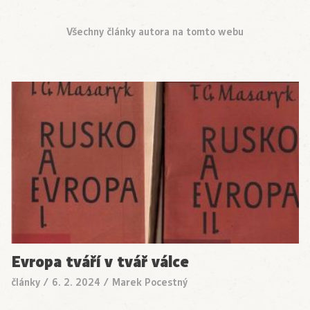
Všechny články autora na tomto webu
Evropa tváří v tvář válce
články
/
6. 2. 2024
/
Marek Pocestný