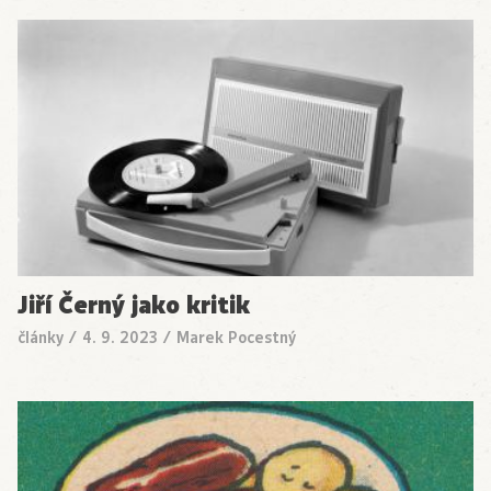
Jiří Černý jako kritik
články
/
4. 9. 2023
/
Marek Pocestný