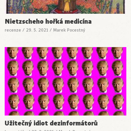
Nietzscheho hořká medicína
recenze
/
29. 5. 2021
/
Marek Pocestný
Užitečný idiot dezinformátorů