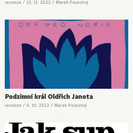
recenze
/
21. 11. 2022
/
Marek Pocestný
Podzimní král Oldřich Janota
recenze
/
6. 10. 2022
/
Marek Pocestný