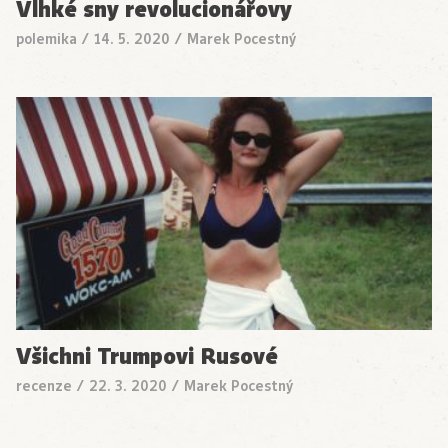
Vlhké sny revolucionářovy
polemika
/
14. 5. 2020
/
Marek Pocestný
Všichni Trumpovi Rusové
recenze
/
22. 3. 2020
/
Marek Pocestný