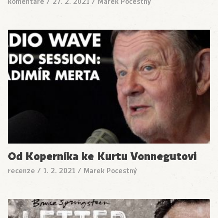
komentáře
/
27. 2. 2021
/
Marek Pocestný
Od Koperníka ke Kurtu Vonnegutovi
recenze
/
1. 2. 2021
/
Marek Pocestný