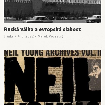
Ruská válka a evropská slabost
články
/
4. 5. 2022
/
Marek Pocestný