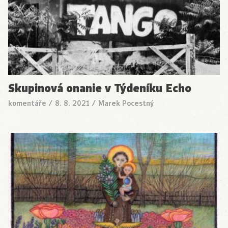
Skupinová onanie v Týdeníku Echo
komentáře
/
8. 8. 2021
/
Marek Pocestný