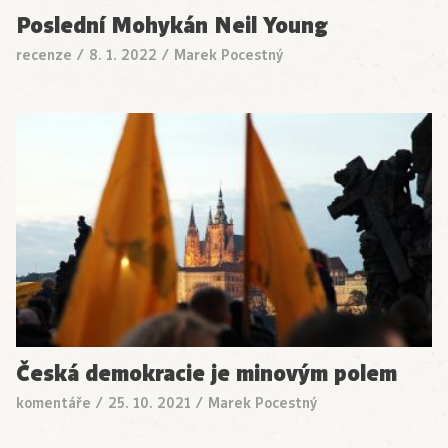
Poslední Mohykán Neil Young
recenze
/
8. 1. 2022
/
Marek Pocestný
Česká demokracie je minovým polem
komentáře
/
25. 10. 2021
/
Marek Pocestný