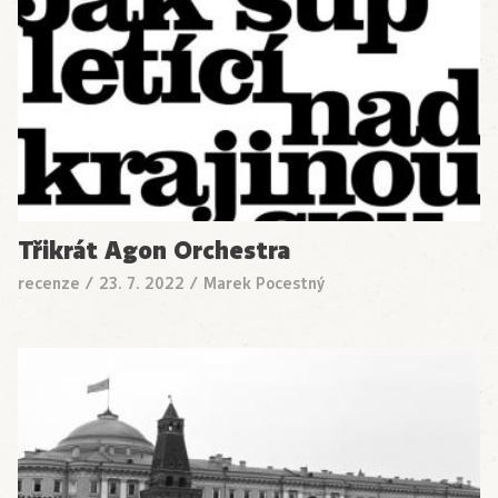
Třikrát Agon Orchestra
recenze
/
23. 7. 2022
/
Marek Pocestný