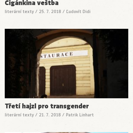
Cigánkina veštba
literární texty
/
25. 7. 2018
/
Ľudovít Didi
Třetí hajzl pro transgender
literární texty
/
21. 7. 2018
/
Patrik Linhart