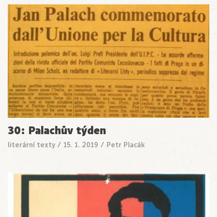
30: Palachův týden
literární texty
/
15. 1. 2019
/
Petr Placák