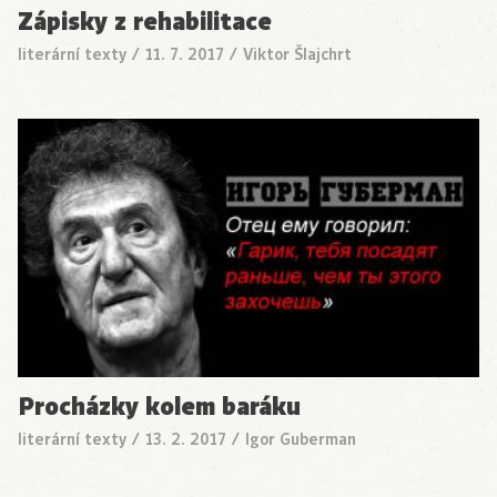
Zápisky z rehabilitace
literární texty
/
11. 7. 2017
/
Viktor Šlajchrt
Procházky kolem baráku
literární texty
/
13. 2. 2017
/
Igor Guberman