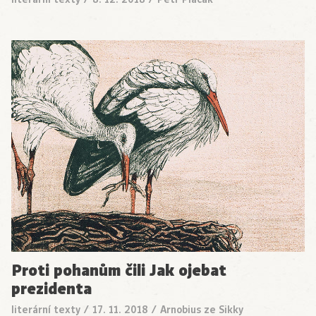
Proti pohanům čili Jak ojebat
prezidenta
literární texty
/
17. 11. 2018
/
Arnobius ze Sikky