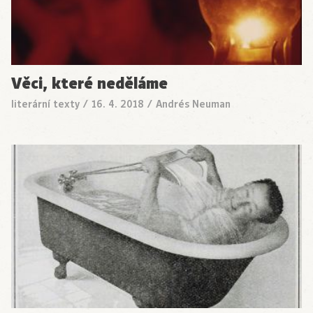
Věci, které neděláme
literární texty
/
16. 4. 2018
/
Andrés Neuman