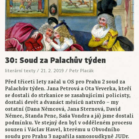
30: Soud za Palachův týden
literární texty
/
21. 2. 2019
/
Petr Placák
Před třiceti lety začal u OS pro Prahu 2 soud za
Palachův týden. Jana Petrová a Ota Veverka, kteří
se dostali do strkanice se zasahujícími policisty,
dostali devět a dvanáct měsíců natvrdo – my
ostatní (Dana Němcová, Jana Sternová, David
Němec, Standa Penc, Saša Vondra a já) jsme dostali
podmínku. Ve stejný den byl v odděleném procesu
souzen i Václav Havel, kterému u Obvodního
soudu pro Prahu 3 napařila samosoudkyně JUDr.