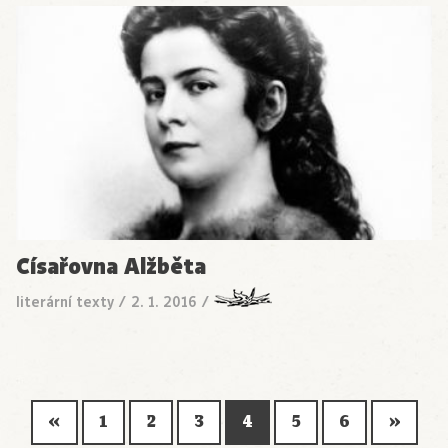
Císařovna Alžběta
literární texty
/
2. 1. 2016
/
«
1
2
3
4
5
6
»