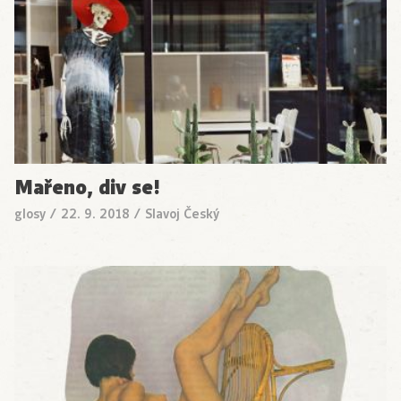
Mařeno, div se!
glosy
/
22. 9. 2018
/
Slavoj Český