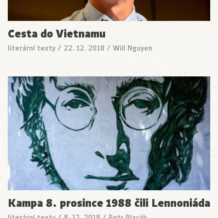
Cesta do Vietnamu
literární texty
/
22. 12. 2018
/
Will Nguyen
Kampa 8. prosince 1988 čili Lennoniáda
literární texty
/
8. 12. 2018
/
Petr Placák