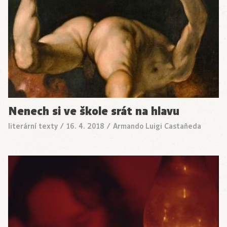
Nenech si ve škole srát na hlavu
literární texty
/
16. 4. 2018
/
Armando Luigi Castañeda