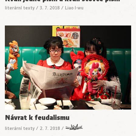
literární texty
/
3. 7. 2018
/
Liao I-wu
Návrat k feudalismu
literární texty
/
2. 7. 2018
/