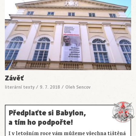
Závěť
literární texty
/
9. 7. 2018
/
Oleh Sencov
Předplaťte si Babylon,
a tím ho podpořte!
I v letošním roce vám můžeme všechna tištěná