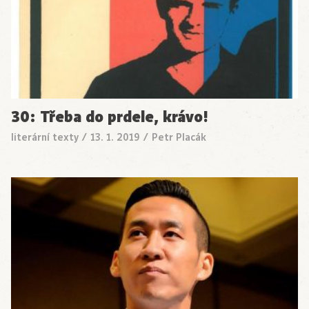
30: Třeba do prdele, krávo!
literární texty
/
13. 1. 2019
/
Petr Placák