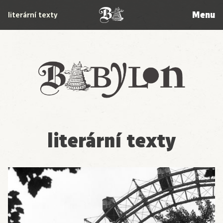
Menu
literární texty
Babylon
literární texty