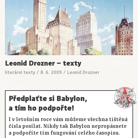
Leonid Drozner – texty
literární texty
/
8. 6. 2009
/
Leonid Drozner
Předplaťte si Babylon,
a tím ho podpořte!
I v letošním roce vám můžeme všechna tištěná
čísla posílat. Nikdy tak Babylon nepropásnete
a podpoříte tím fungování celého časopisu.