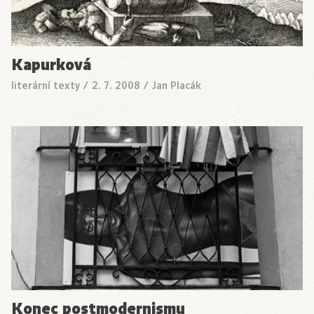
Kapurková
literární texty
/
2. 7. 2008
/
Jan Placák
Konec postmodernismu