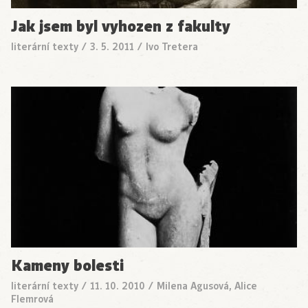
Jak jsem byl vyhozen z fakulty
literární texty
/
3. 5. 2011
/
Ivo Tretera
Kameny bolesti
literární texty
/
11. 10. 2010
/
Milena Agusová, Alice
Flemrová