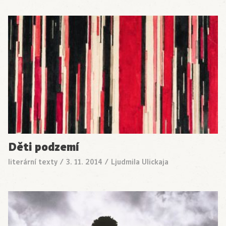
Děti podzemí
literární texty
/
3. 11. 2014
/
Ljudmila Ulickaja