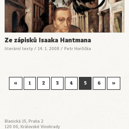
Ze zápisků Isaaka Hantmana
literární texty
/
14. 1. 2008
/
Petr Horčička
«
1
2
3
4
5
6
»
Blanická 15, Praha 2
120 00, Královské Vinohrady