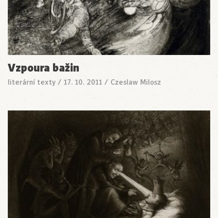
Vzpoura bažin
literární texty
/
17. 10. 2011
/
Czeslaw Milosz