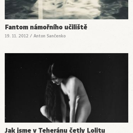
Fantom námořního učiliště
19. 11. 2012
/
Anton Sančenko
Jak jsme v Teheránu četly Lolitu