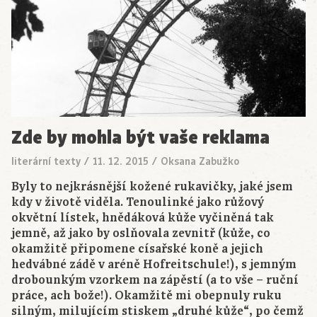
Zde by mohla být vaše reklama
literární texty
/
11. 12. 2015
/
Oksana Zabužko
Byly to nejkrásnější kožené rukavičky, jaké jsem
kdy v životě viděla. Tenoulinké jako růžový
okvětní lístek, hnědáková kůže vyčiněná tak
jemně, až jako by oslňovala zevnitř (kůže, co
okamžitě připomene císařské koně a jejich
hedvábné zádě v aréně Hofreitschule!), s jemným
drobounkým vzorkem na zápěstí (a to vše – ruční
práce, ach bože!). Okamžitě mi obepnuly ruku
silným, milujícím stiskem „druhé kůže“, po čemž