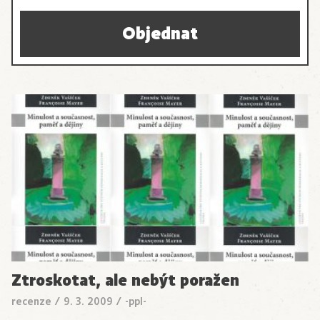
Objednat
Ztroskotat, ale nebýt poražen
recenze
/
9. 3. 2009
/
-ppl-