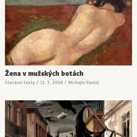
Žena v mužských botách
literární texty
/
31. 3. 2008
/
Michajlo Pantić