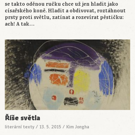
se takto oděnou ručku chce už jen hladit jako
císařského koně. Hladit a obdivovat, roztáhnout
prsty proti světlu, zatínat a rozevírat pěstičku:
ach! A tak…
Říše světla
literární texty
/
13. 5. 2015
/
Kim Jongha