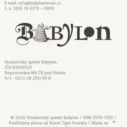
E-mail:
info@babylonrevue.cz
č. ú. 1935 79 6379 – 0800
Studentský spolek Babylon,
IČO 63830523
Registrováno MV ČR pod číslem:
II/s - OS/1-28 255/95-R
© 2026 Studentský spolek Babylon / ISSN 2570-7353 /
Používáme písma od
Storm Type Foundry
/ Made on
•