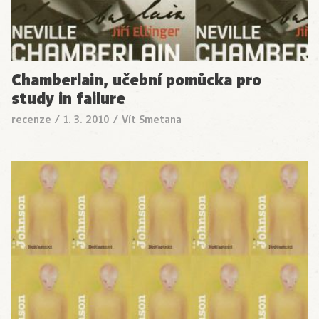
Chamberlain, učební pomůcka pro
study in failure
recenze
/
1. 3. 2010
/
Vít Smetana