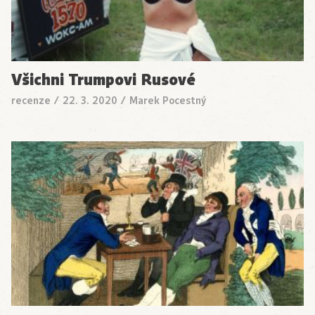
Všichni Trumpovi Rusové
recenze
/
22. 3. 2020
/
Marek Pocestný