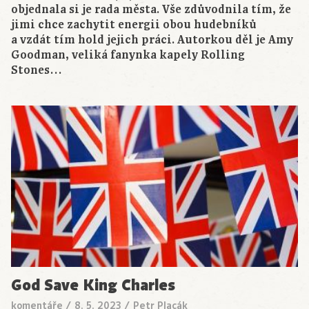
objednala si je rada města. Vše zdůvodnila tím, že
jimi chce zachytit energii obou hudebníků
a vzdát tím hold jejich práci. Autorkou děl je Amy
Goodman, veliká fanynka kapely Rolling
Stones…
God Save King Charles
komentáře
/
8. 5. 2023
/
Petr Placák