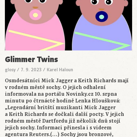
Glimmer Twins
glosy
/
7. 9. 2023
/
Karel Haloun
Osmdesátníci Mick Jagger a Keith Richards mají
v rodném městě sochy. O jejich odhalení
informovala na portálu Novinky.cz 10. srpna
minutu po čtrnácté hodině Lenka Hloušková:
„Legendární britští muzikanti Mick Jagger
a Keith Richards se dočkali další pocty. V jejich
rodném městě Dartfordu již několik dnů stojí
jejich sochy. Informaci přinesla i s videem
agentura Reuters.(…) Sochy jsou bronzové,