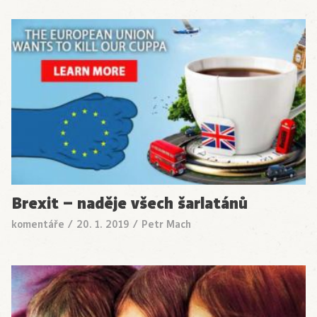
Brexit – naděje všech šarlatánů
komentáře
/
20. 1. 2019
/
Petr Mach