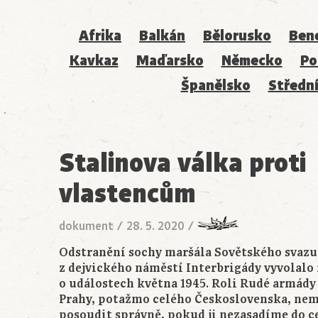
Afrika
Balkán
Bělorusko
Ben
Kavkaz
Maďarsko
Německo
Po
Španělsko
Střední
Stalinova válka proti
vlastencům
dokument
/
28. 5. 2020
/
Odstranění sochy maršála Sovětského svaz
z dejvického náměstí Interbrigády vyvolalo
o událostech května 1945. Roli Rudé armády
Prahy, potažmo celého Československa, n
posoudit správně, pokud ji nezasadíme do 