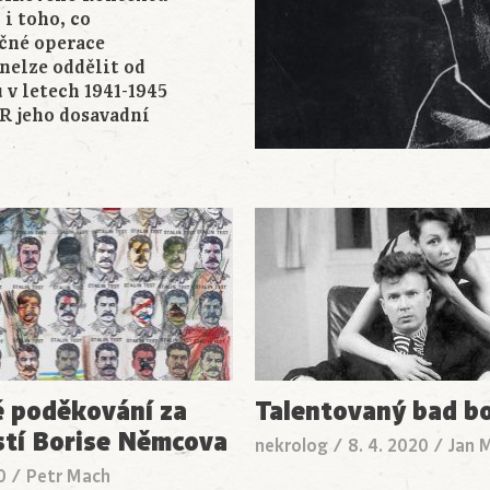
 i toho, co
ečné operace
nelze oddělit od
 v letech 1941-1945
R jeho dosavadní
 poděkování za
Talentovaný bad b
tí Borise Němcova
nekrolog
/
8. 4. 2020
/
Jan 
20
/
Petr Mach