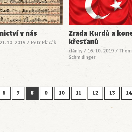
nictví v nás
Zrada Kurdů a kon
křesťanů
21. 10. 2019
/
Petr Placák
články
/
16. 10. 2019
/
Thom
Schmidinger
6
7
8
9
10
11
12
13
14