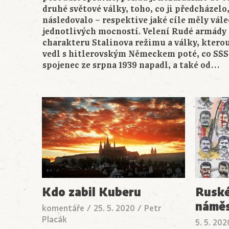
druhé světové války, toho, co ji předcházelo,
následovalo – respektive jaké cíle měly vál
jednotlivých mocností. Velení Rudé armády 
charakteru Stalinova režimu a války, kterou
vedl s hitlerovským Německem poté, co SSS
spojenec ze srpna 1939 napadl, a také od…
Kdo zabil Kuberu
Ruské
náměs
komentáře
/
25. 5. 2020
/
Petr
Placák
5. 5. 20