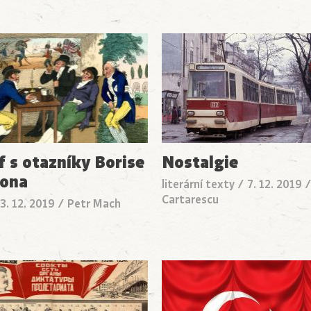
f s otazníky Borise
Nostalgie
ona
literární texty
/
7. 12. 2019
Cartarescu
3. 12. 2019
/
Petr Mach