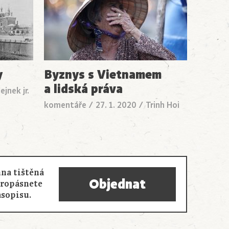
y
Byznys s Vietnamem
a lidská práva
ejnek jr.
komentáře
/
27. 1. 2020
/
Trinh Hoi
na tištěná
Objednat
propásnete
asopisu.