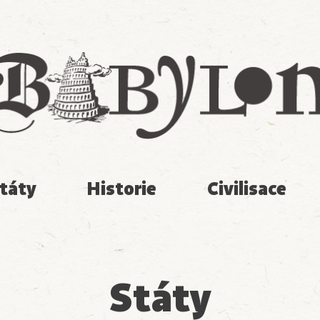
Babylon
táty
Historie
Civilisace
Státy