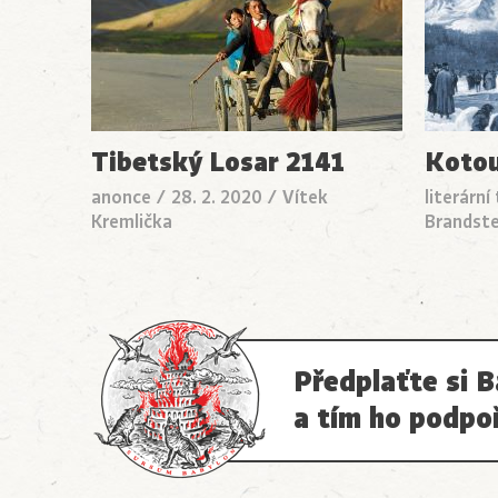
Tibetský Losar 2141
Kotou
anonce
/
28. 2. 2020
/
Vítek
literární
Kremlička
Brandste
Předplaťte si B
a tím ho podpo