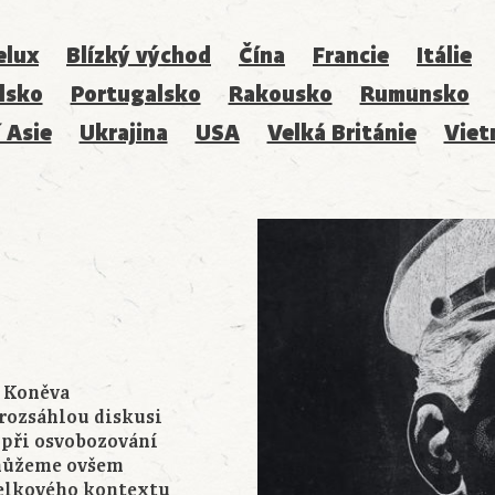
elux
Blízký východ
Čína
Francie
Itálie
lsko
Portugalsko
Rakousko
Rumunsko
 Asie
Ukrajina
USA
Velká Británie
Viet
u Koněva
 rozsáhlou diskusi
 při osvobozování
emůžeme ovšem
celkového kontextu