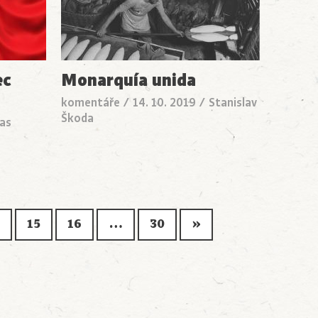
ec
Monarquía unida
komentáře
/
14. 10. 2019
/
Stanislav
Škoda
as
15
16
…
30
»