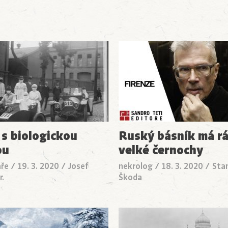
 s biologickou
Ruský básník má r
ou
velké černochy
ře
/
19. 3. 2020
/
Josef
nekrolog
/
18. 3. 2020
/
Stan
r.
Škoda