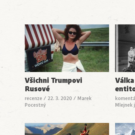
Všichni Trumpovi
Válka
Rusové
entit
recenze
/
22. 3. 2020
/
Marek
komentá
Pocestný
Mlejnek j