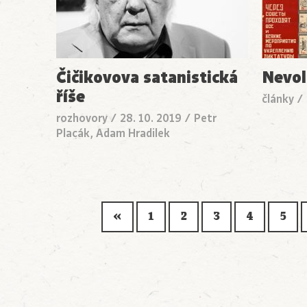
Čičikovova satanistická
Nevol
říše
články
/
rozhovory
/
28. 10. 2019
/
Petr
Placák, Adam Hradilek
«
1
2
3
4
5