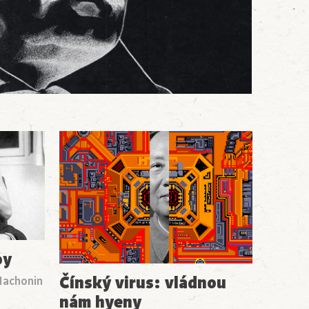
oy
Čínský virus: vládnou
Machonin
nám hyeny