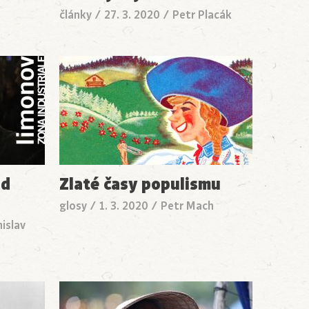
články
/
27. 3. 2020
/
Petr Placák
ád
Zlaté časy populismu
glosy
/
1. 3. 2020
/
Petr Mach
islav