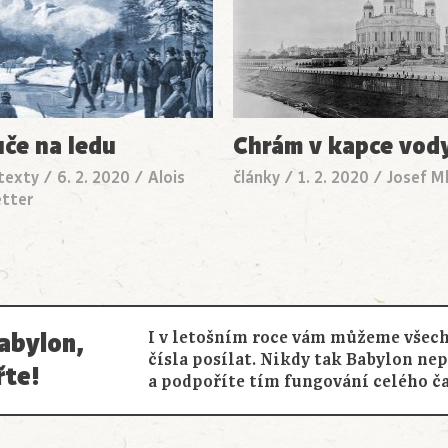
če na ledu
Chrám v kapce vod
 texty
/
6. 2. 2020
/
Alois
články
/
1. 2. 2020
/
Josef Ml
tter
abylon,
I v letošním roce vám můžeme všech
čísla posílat. Nikdy tak Babylon ne
řte!
a podpoříte tím fungování celého č