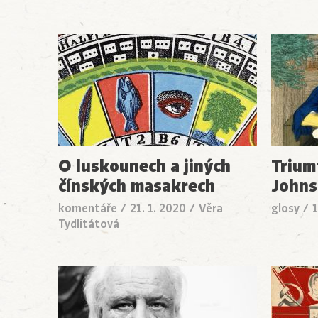
O luskounech a jiných
Trium
čínských masakrech
Johns
komentáře
/
21. 1. 2020
/
Věra
glosy
/
1
Tydlitátová